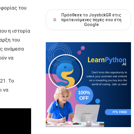
οφορίας του
Πρόσθεσε το JoystickGR στις
προτεινόμενες πηγές σου στη
Google
που η ιστορία
ναρξη του
ες ανάμεσα
ούν να
21. Το
ι να