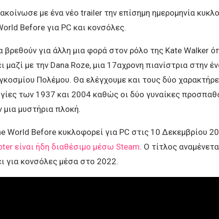
νακοίνωσε με ένα νέο trailer την επίσημη ημερομηνία κυκλ
World Before για PC και κονσόλες.
α βρεθούν για άλλη μια φορά στον ρόλο της Kate Walker ό
ι μαζί με την Dana Roze, μια 17αχρονη πιανίστρια στην έ
γκοσμίου Πολέμου. Θα ελέγχουμε και τους δύο χαρακτήρ
γίες των 1937 και 2004 καθώς οι δύο γυναίκες προσπαθ
 μια μυστήρια πλοκή.
The World Before κυκλοφορεί για PC στις 10 Δεκεμβρίου 20
pter είναι ήδη διαθέσιμο μέσω Steam
. Ο τίτλος αναμένετα
ι για κονσόλες μέσα στο 2022.