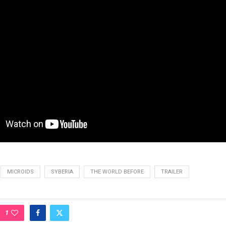
MICROIDS
SYBERIA
THE WORLD BEFORE
TRAILER
1