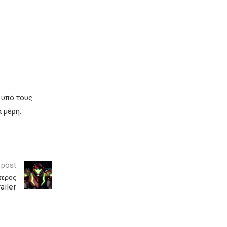
 υπό τους
 μέρη.
 post
τερος
railer