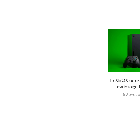
Epic Games Store: Δύο νέα
Το XBOX αποκτά
παιχνίδια μπορούν να...
αντίστοιχο 
6 Αυγούστου 2026
6 Αυγούσ