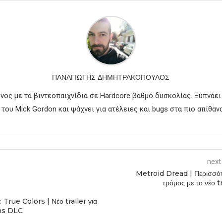
ΠΑΝΑΓΙΏΤΗΣ ΔΗΜΗΤΡΑΚΌΠΟΥΛΟΣ
νος με τα βιντεοπαιχνίδια σε Hardcore βαθμό δυσκολίας. Ξυπνάει
του Mick Gordon και ψάχνει για ατέλειες και bugs στα πιο απίθανα
next
Metroid Dread | Περισσό
τρόμος με το νέο t
: True Colors | Νέο trailer για
hs DLC