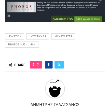
JOYSTICK
JOYSTICKGR
KICKSTARTER
PHOBOS SUBHUMAN
2
SHARE
ΔΗΜΉΤΡΗΣ ΓΑΛΑΤΣΆΝΟΣ