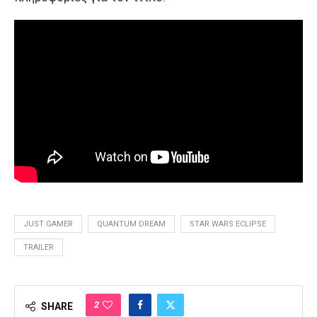
JUST GAMER
QUANTUM DREAM
STAR WARS ECLIPSE
TRAILER
2
SHARE