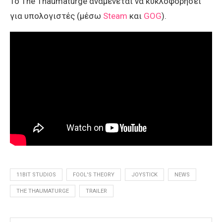
Το The Thaumaturge αναμένεται να κυκλοφορήσει
για υπολογιστές (μέσω
Steam
και
GOG
).
11BIT STUDIOS
FOOL'S THEORY
JOYSTICK
NEWS
THE THAUMATURGE
TRAILER