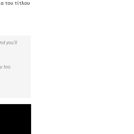
ία του τίτλου
d you'll
u too.