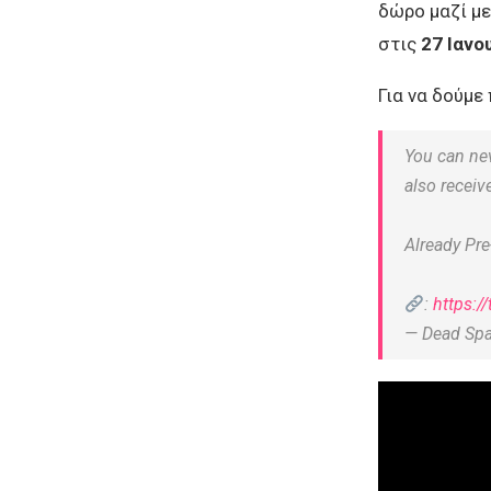
δώρο μαζί μ
στις
27 Ιανο
Για να δούμε
You can ne
also receiv
Already Pre
:
https:/
— Dead Sp