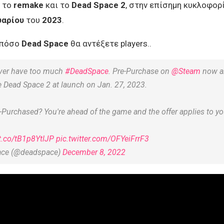
ε το
remake
και το
Dead Space 2
, στην επίσημη κυκλοφορ
υαρίου
του
2023
.
 πόσο
Dead Space
θα αντέξετε players..
ver have too much
#DeadSpace
. Pre-Purchase on
@Steam
now an
e Dead Space 2 at launch on Jan. 27, 2023.
-Purchased? You're ahead of the game and the offer applies to yo
/t.co/tB1p8YtlJP
pic.twitter.com/OFYeiFrrF3
ace (@deadspace)
December 8, 2022