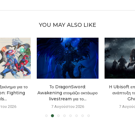
YOU MAY ALSO LIKE
εκίνημα για το
Το DragonSword:
Η Ubisoft επ
n: Fighting
Awakening ετοιμάζει οκτάωρο
ανάπτυξη τ
s...
livestream για το...
Gho
του 2026
7 Αυγούστου 2026
7 Αυγού