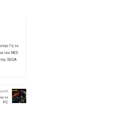
 στην Γή το
ια του NES
 της SEGA.
 post
ια το
PC