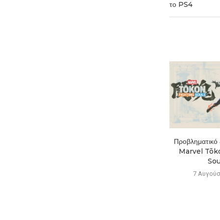
το PS4
Το Mistfall Hunter ξεπέρασε
Προβληματικό ξ
το 1 εκατ. παίκτες...
Marvel Tōko
Soul
7 Αυγούστου 2026
7 Αυγούσ