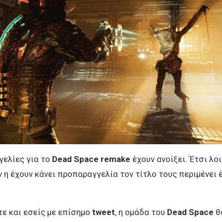
γελίες για το
Dead Space remake
έχουν ανοίξει. Έτσι λοι
 η έχουν κάνει προπαραγγελία τον τίτλο τους περιμένει 
ε και εσείς με επίσημο
tweet
, η ομάδα του
Dead Space
θ