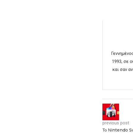
Γεννημένος
1993, σε 
και σαν α
previous post
Το Νintendo Sw