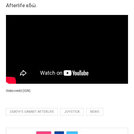
Afterlife εδώ.
Video credit (IGN)
DEATH’S GAMBIT AFTERLIFE
JOYSTICK
NEWS