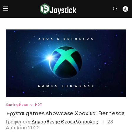
Gaming News
HOT
Έρχεται games showcase Xbox και Bethesda
Γράφει ο/η
Δημοσθένης Θεοφιλόπουλος
28
Απριλίου 2022