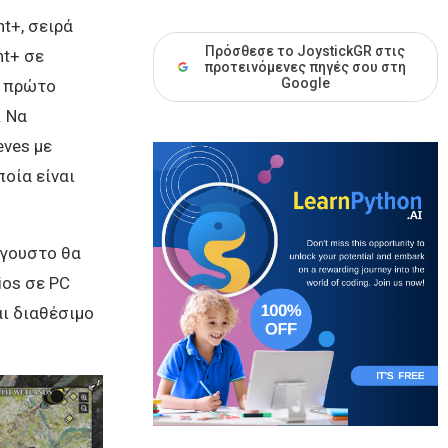
t+, σειρά
Πρόσθεσε το JoystickGR στις
nt+ σε
προτεινόμενες πηγές σου στη
Google
ο πρώτο
. Να
eves με
ποία είναι
ύγουστο θα
ios σε PC
αι διαθέσιμο