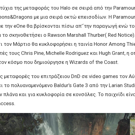
τύχια της μεταφοράς του Halo σε σειρά από την Paramoun
eons&Dragons με μια σειρά οκτώ επεισοδίων. Η Paramou
ε την eOne θα βρίσκονται πίσω απ’΄την παραγωγή ενώ τ
 το σκηνοθετήσει ο Rawson Marshall Thurber( Red Notice)
ι τον Μάρτιο θα κυκλοφορήσει η ταινία Honor Among Thi
 τους Chris Pine, Michelle Rodriguez και Hugh Grant, η ο
ον κόσμο που δημιούργησε η Wizards of the Coast.
ις μεταφορές του επιτράζειου DnD σε video games τον Α
 το πολυαναμενόμενο Baldur’s Gate 3 από την Larian Stud
 πλάνα και για κυκλοφορία σε κονσόλες. Το παιχνίδι είν
access.