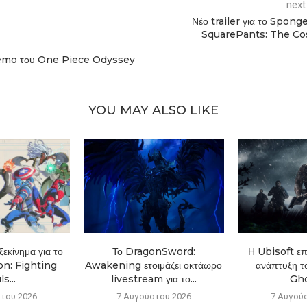
next
Νέο trailer για το Spon
SquarePants: The Co
Demo του One Piece Odyssey
YOU MAY ALSO LIKE
εκίνημα για το
Το DragonSword:
Η Ubisoft επ
n: Fighting
Awakening ετοιμάζει οκτάωρο
ανάπτυξη τ
s...
livestream για το...
Gho
του 2026
7 Αυγούστου 2026
7 Αυγού