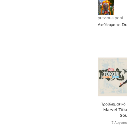
previous post
Διαθέσιμο το 
Το Mistfall Hunter ξεπέρασε
Προβληματικό ξ
το 1 εκατ. παίκτες...
Marvel Tōko
Soul
7 Αυγούστου 2026
7 Αυγούσ