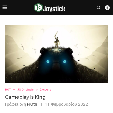
HOT
JG Originals
Σκέψεις
Gameplay is King
Γράφει ο/η
FiOth
11 Φεβρουαρίου 2022