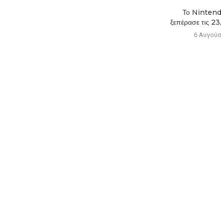
Νέα ετικέτα στα PS5
Το Nintend
προειδοποιεί για το τέλος...
ξεπέρασε τις 23,
6 Αυγούστου 2026
6 Αυγούσ