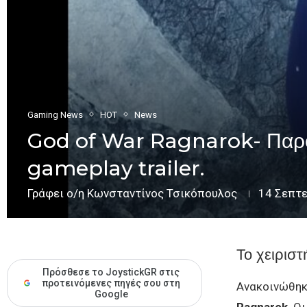
Gaming News
HOT
News
God of War Ragnarok- Παρου
gameplay trailer.
Γράφει ο/η
Κωνσταντίνος Τσικόπουλος
14 Σεπτ
Το χειριστ
Πρόσθεσε το JoystickGR στις
προτεινόμενες πηγές σου στη
Ανακοινώθηκ
Google
Ragnarok
. Ο