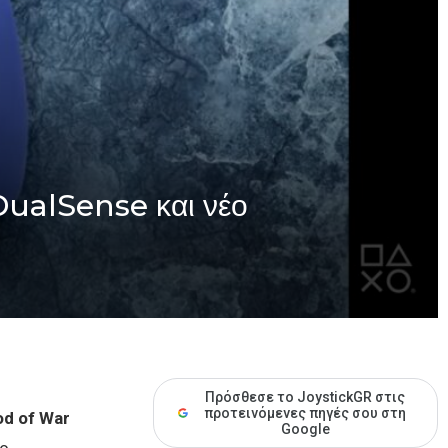
ualSense και νέο
Πρόσθεσε το JoystickGR στις
προτεινόμενες πηγές σου στη
d of War
Google
το