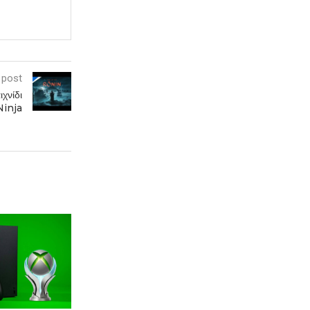
 post
χνίδι
Ninja