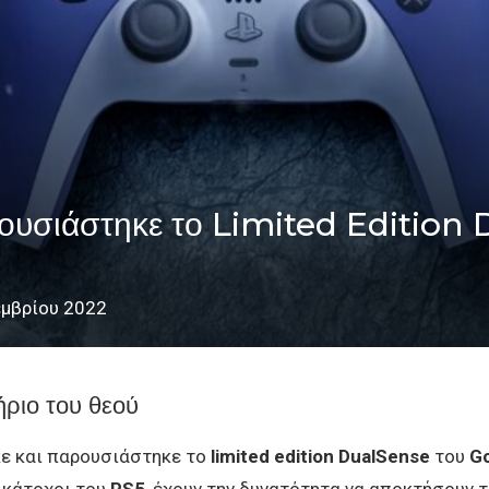
σιάστηκε το Limited Edition D
εμβρίου 2022
ήριο του θεού
ε και παρουσιάστηκε το
limited edition DualSense
του
Go
ι κάτοχοι του
PS5
, έχουν την δυνατότητα να αποκτήσουν 