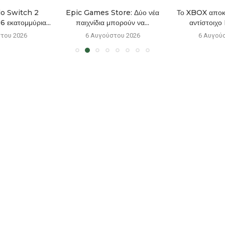
o Switch 2
Epic Games Store: Δύο νέα
Το XBOX αποκτ
6 εκατομμύρια...
παιχνίδια μπορούν να...
αντίστοιχο
του 2026
6 Αυγούστου 2026
6 Αυγού