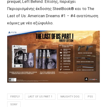
prequel, Left Behind. Επίσης, περιέχει
Περιορισμένης έκδοσης SteelBook® και το The
Last of Us: American Dreams #1 – #4 ανατύπωση
κόμικς με νέο εξώφυλλο
.
FIREFLY
LAST OF US PART 1
NAUGHTY DOG
PS5
SONY