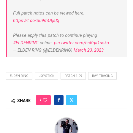
Full patch notes can be viewed here:
https://t.co/Su9mOtjsXj
Please apply this patch to continue playing
#ELDENRING
online.
pic.twitter.com/hsKqa1usku
— ELDEN RING (@ELDENRING)
March 23, 2023
ELDEN RING
JOYSTICK
PATCH 1.09
RAY TRACING
1
SHARE