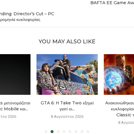
BAFTA EE Game Aw
ding: Director’s Cut – PC
ερομηνία κυκλοφορίας
YOU MAY ALSO LIKE
μετονομάζεται
GTA 6: Η Take Two εξηγεί
Ανακοινώθηκαν
 Mobile και...
γιατί οι...
κυκλοφορία
Classic τ
του 2026
8 Αυγούστου 2026
8 Αυγού