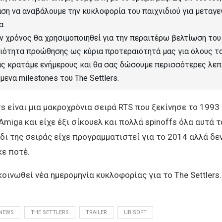
ση να αναβάλουμε την κυκλοφορία του παιχνιδιού για μεταγ
α.
ν χρόνος θα χρησιμοποιηθεί για την περαιτέρω βελτίωση του
οιότητα προώθησης ως κύρια προτεραιότητά μας για όλους τ
ας κρατάμε ενήμερους και θα σας δώσουμε περισσότερες λε
μενα milestones του The Settlers.
ers είναι μια μακροχρόνια σειρά RTS που ξεκίνησε το 1993 
iga και είχε έξι σίκουελ και πολλά spinoffs όλα αυτά τα
δι της σειράς είχε προγραμματιστεί για το 2014 αλλά δε
ε ποτέ.
κοινωθεί νέα ημερομηνία κυκλοφορίας για το The Settlers.
NEWS
THE SETTLERS
TRAILER
UBISOFT