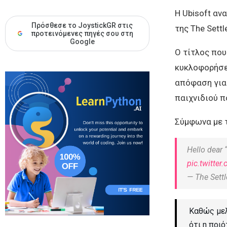
H Ubisoft αν
Πρόσθεσε το JoystickGR στις
της The Sett
προτεινόμενες πηγές σου στη
Google
Ο τίτλος που
κυκλοφορήσει
απόφαση για 
παιχνιδιού π
Σύμφωνα με τ
Hello dear 
pic.twitte
— The Sett
Kαθώς μελ
ότι η ποι