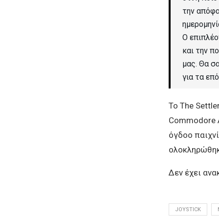
την απόφα
ημερομηνί
Ο επιπλέο
και την π
μας. Θα σ
για τα επό
Το The Settl
Commodore Am
όγδοο παιχνί
ολοκληρώθηκ
Δεν έχει ανα
JOYSTICK