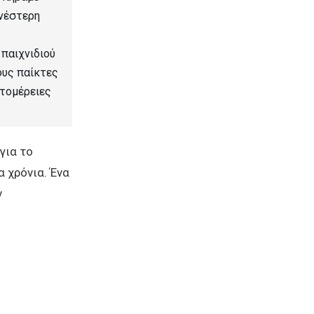
ενέστερη
 παιχνιδιού
ους παίκτες
πτομέρειες
για το
 χρόνια. Ένα
ν