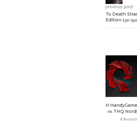
previous post
To Death Stran
Edition έχει ημ
Αποκαλύφθηκε το cast της live
Η HandyGames 
action ταινίας The...
σε THQ Nordic
8 Αυγούστου 2026
8 Αυγούσ