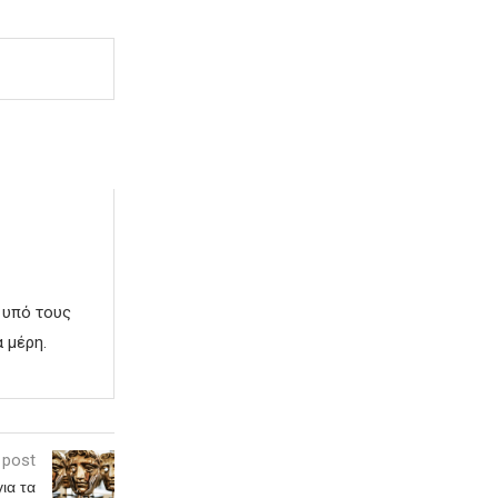
 υπό τους
 μέρη.
 post
ια τα