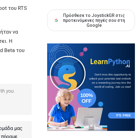
oot του RTS
Πρόσθεσε το JoystickGR στις
προτεινόμενες πηγές σου στη
Google
 ήταν να
ει. Η
d Beta του
ith you.
ομάδα μας
, πήραμε