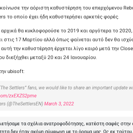
ακοίνωσε την αόριστη καθυστέρηση του επερχόμενου Reb
lers το οποίο έχει ήδη καθυστερήσει αρκετές φορές.
 αρχικά θα κυκλοφορούσε το 2019 και αργότερα το 2020,
 στις 17 Μαρτίου αλλά όπως φαίνεται αυτό δεν θα ισχύσ
αυτή την καθυστέρηση έρχεται λίγο καιρό μετά την Close
ου διεξήχθει μεταξύ 20 και 24 Ιανουαρίου.
ην ubisoft:
“The Settlers” fans, we would like to share an important update w
r.com/zxEXZS2pme
lers (@TheSettlersEN)
March 3, 2022
ετήσαμε τα σχόλια ανατροφοδότησης, κατέστη σαφές στην 
ότητα δεν ήταν ακόμη σύμφωνη με το όραμα μας. Ως εκ τούτου