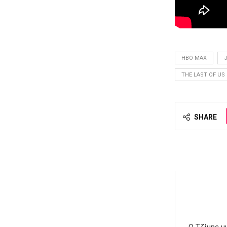
HBO MAX
THE LAST OF US
SHARE
Ο Τζίμης μ