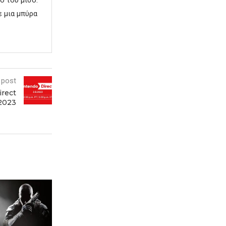
ε μια μπύρα
 post
irect
 2023