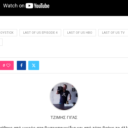
JOYSTICK
LAST OF US EPISODE 4
LAST OF US HBO
LAST OF US TV
0
ΤΖΊΜΗΣ ΓΊΓΑΣ
υήθηκε από μικρός στα βιντεοπαιχνίδια και από τότε βρήκε το άλλ