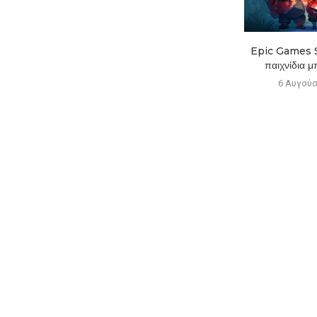
Το Nintendo Switch 2
Epic Games S
ξεπέρασε τις 23,6 εκατομμύρια...
παιχνίδια μ
6 Αυγούστου 2026
6 Αυγούσ