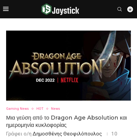
Gaming News
HOT
News
Μια γεύση από το Dragon Age Absolution και
ημερομηνία κυκλοφορίας
Γράφει ο/η
Δημοσθένης Θεοφιλόπουλος
10