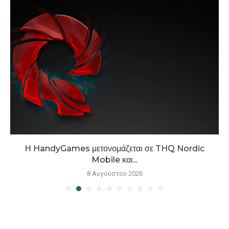
Η HandyGames μετονομάζεται σε THQ Nordic
Mobile και...
8 Αυγούστου 2026