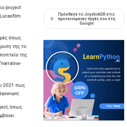
ο project
Πρόσθεσε το JoystickGR στις
Lucasfilm
προτεινόμενες πηγές σου στη
Google
ιρές όπως
δρυση της το
εποπτεία της
narrative-
ου 2021 πως
tainment.
ject, όπως
αμβάνει