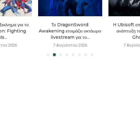
εκίνημα για το
Το DragonSword:
Η Ubisoft επ
n: Fighting
Awakening ετοιμάζει οκτάωρο
ανάπτυξη τ
s...
livestream για το...
Gho
του 2026
7 Αυγούστου 2026
7 Αυγού