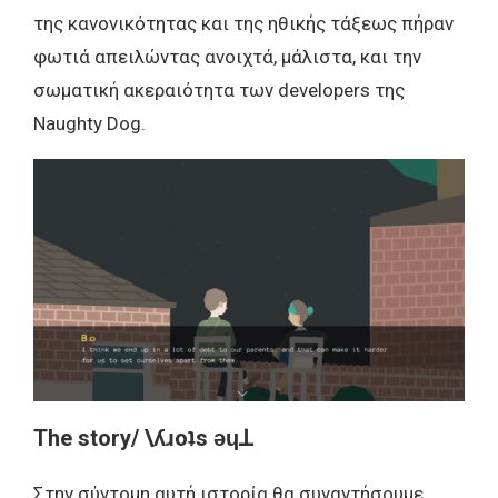
της κανονικότητας και της ηθικής τάξεως πήραν
φωτιά απειλώντας ανοιχτά, μάλιστα, και την
σωματική ακεραιότητα των developers της
Naughty Dog.
The story/ \
ʎɹoʇs ǝɥ
ꓕ
Στην σύντομη αυτή ιστορία θα συναντήσουμε