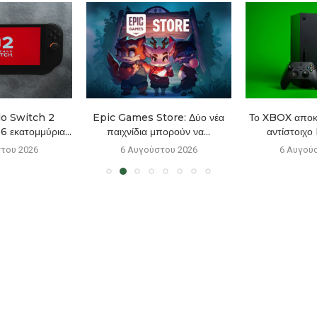
o Switch 2
Epic Games Store: Δύο νέα
Το XBOX αποκτ
6 εκατομμύρια...
παιχνίδια μπορούν να...
αντίστοιχο
του 2026
6 Αυγούστου 2026
6 Αυγού