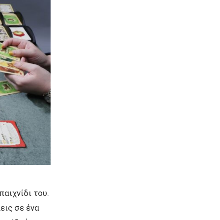
παιχνίδι του.
εις σε ένα