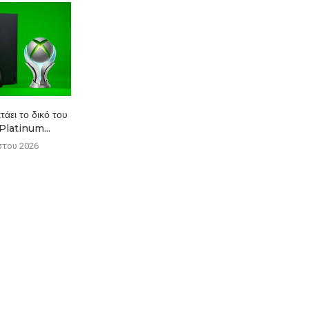
άει το δικό του
Call of Duty: Τα ports των
ΕΠΙΣΗΜΟ: Έρχ
 Platinum...
Black Ops...
παρουσίαση το
στου 2026
6 Αυγούστου 2026
6 Αυγού