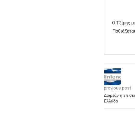
Ο Τζίμης μ
Παθιάζεται
previous post
Δωρεάν η επισκ
Ελλάδα