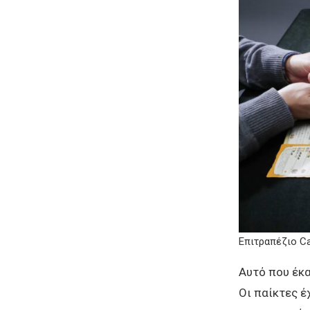
Επιτραπέζιο C
Αυτό που έκα
Οι παίκτες έ