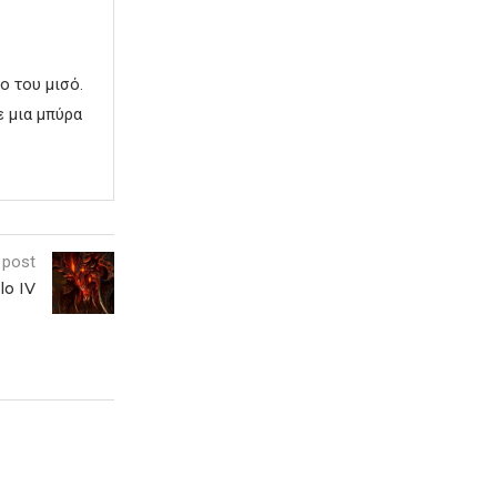
ο του μισό.
ε μια μπύρα
 post
lo IV