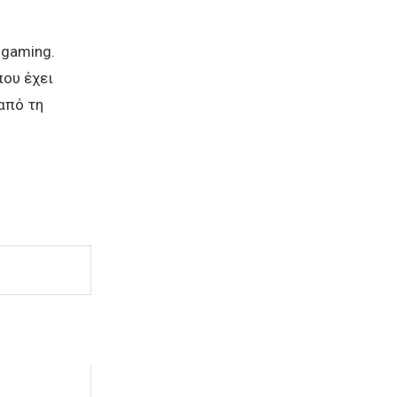
 gaming.
που έχει
από τη