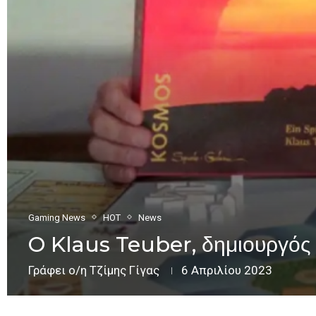
Gaming News
HOT
News
O Klaus Teuber, δημιουργός 
Γράφει ο/η
Τζίμης Γίγας
6 Απριλίου 2023