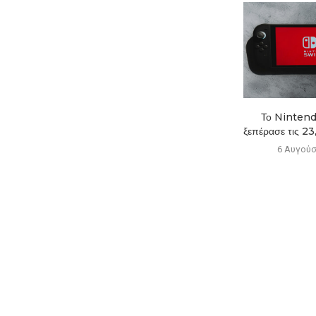
Νέα ετικέτα στα PS5
Το Nintend
προειδοποιεί για το τέλος...
ξεπέρασε τις 23,
6 Αυγούστου 2026
6 Αυγούσ