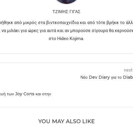
ΤΖΊΜΗΣ ΓΊΓΑΣ
υήθηκε από μικρός στα βιντεοπαιχνίδια και από τότε βρήκε το άλλ
 να μιλάει για ώρες για αυτά και αν μπορούσε σίγουρα θα κερνούσ
στο Hideo Kojima.
next
Νέο Dev Diary για το Diab
ευή των Joy Cons και στην
YOU MAY ALSO LIKE