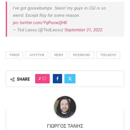
I've got goosebumps. Seein’ my guys in CGI is so
weird. Except Roy for some reason.
pic.twitter.com/YqPuvw2jHK
— Ted Lasso (@TedLasso)
September 21, 2022
FIFA23
JOYSTICK
NEWS
RICHMOND
TEDLASSO
2
SHARE
ΓΙΏΡΓΟΣ ΤΑΝΉΣ