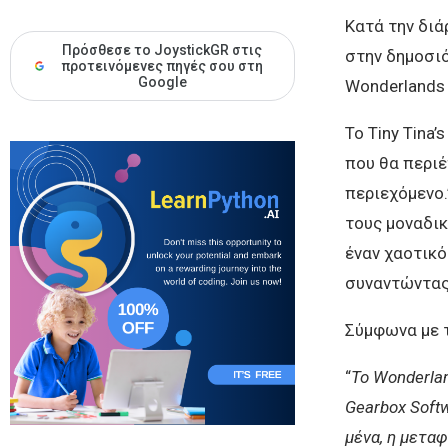
Κατά την διά
Πρόσθεσε το JoystickGR στις
στην δημοσιότ
προτεινόμενες πηγές σου στη
Google
Wonderlands 
Το Tiny Tina’
που θα περιέ
περιεχόμενο.
τους μοναδικ
έναν χαοτικό
συναντώντας 
Σύμφωνα με τ
“
Το Wonderlan
Gearbox Softw
μένα, η μετα