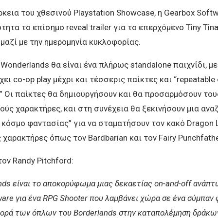
ρκεια του χθεσινού Playstation Showcase, η Gearbox Sof
ητα το επίσημο reveal trailer για το επερχόμενο Tiny Tina
μαζί με την ημερομηνία κυκλοφορίας.
s Wonderlands θα είναι ένα πλήρως standalone παιχνίδι, μ
χει co-op play μέχρι και τέσσερις παίκτες και “repeatabl
” Οι παίκτες θα δημιουργήσουν και θα προσαρμόσουν του
ούς χαρακτήρες, και στη συνέχεια θα ξεκινήσουν μια ανα
 κόσμο φαντασίας” για να σταματήσουν τον κακό Dragon L
χαρακτήρες όπως τον Bardbarian και τον Fairy Punchfathe
ον Randy Pitchford:
ds είναι το αποκορύφωμα μιας δεκαετίας on-and-off ανάπτ
are για ένα RPG Shooter που λαμβάνει χώρα σε ένα σύμπαν 
φορά των όπλων του Borderlands στην καταπολέμηση δράκω