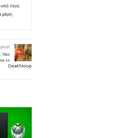
 υπό τους
 μέρη.
 post
: Νέο
ια το
Deathloop