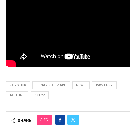
JOYSTICK
LUNAR SOFTWARE
NEWS
RAW FURY
ROUTINE
SGF22
0
SHARE