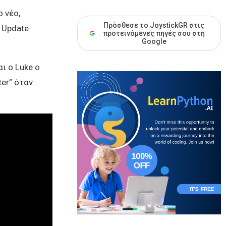
 νέο,
Πρόσθεσε το JoystickGR στις
 Update
προτεινόμενες πηγές σου στη
Google
ι ο Luke ο
ter” όταν