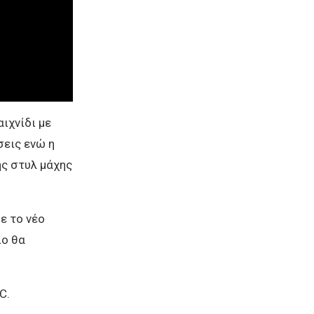
ιχνίδι με
σεις ενώ η
ης στυλ μάχης
ε το νέο
ίο θα
C.