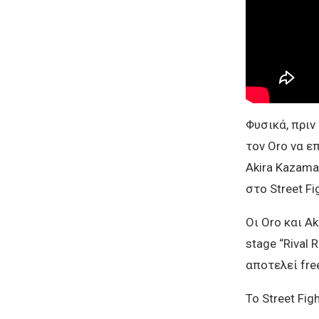
Φυσικά, πριν
τον Oro να ε
Akira Kazam
στο Street Fig
Οι Oro και A
stage “Rival 
αποτελεί fre
Το Street Fig