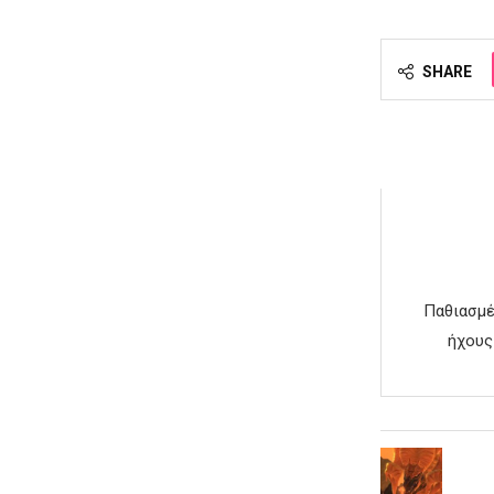
SHARE
Παθιασμέ
ήχους 