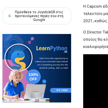
Η Capcom έδ
Πρόσθεσε το JoystickGR στις
τελευταίο μ
προτεινόμενες πηγές σου στη
Google
2021, καθώς 
Ο Director T
οποίος θα είν
κυκλοφορήσει