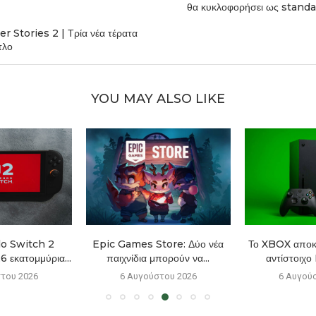
θα κυκλοφορήσει ως stand
 Stories 2 | Τρία νέα τέρατα
τλο
YOU MAY ALSO LIKE
o Switch 2
Epic Games Store: Δύο νέα
Το XBOX αποκτ
6 εκατομμύρια...
παιχνίδια μπορούν να...
αντίστοιχο
του 2026
6 Αυγούστου 2026
6 Αυγού