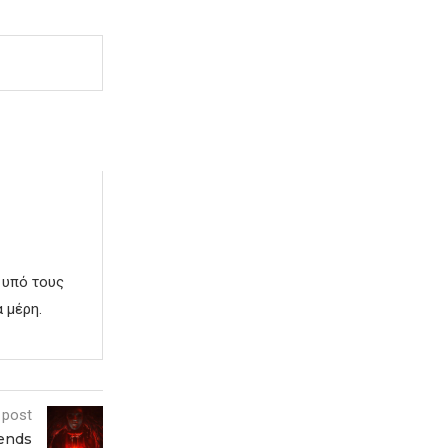
 υπό τους
 μέρη.
 post
gends