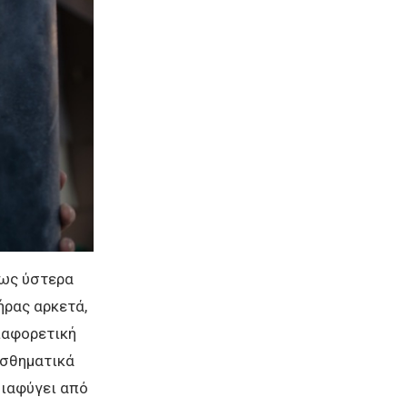
όμως ύστερα
ήρας αρκετά,
διαφορετική
ισθηματικά
διαφύγει από