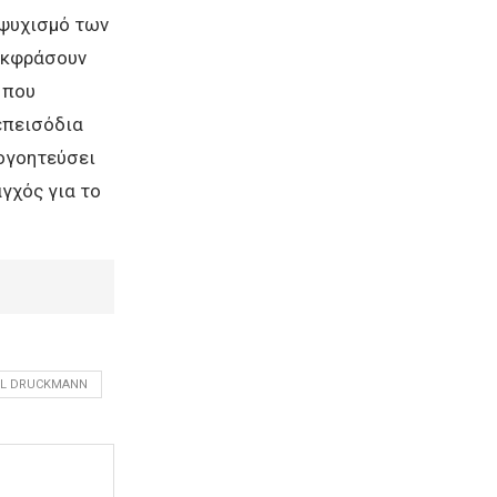
 ψυχισμό των
α εκφράσουν
 που
επεισόδια
πογοητεύσει
αγχός για το
IL DRUCKMANN