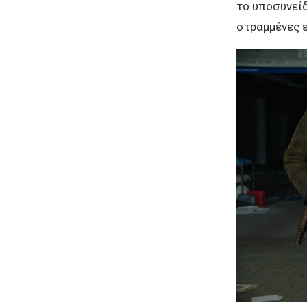
το υποσυνείδ
στραμμένες ε