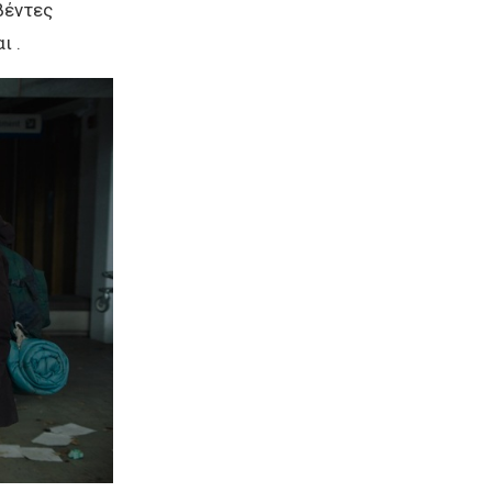
βέντες
ι .