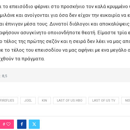
ι το επεισόδιο φέρνει στο προσκήνιο τον καλά κρυμμένο
e, μιλάνε και ανοίγονται για όσα δεν είχαν την ευκαιρία ν
αι έπνιγαν μέσα τους. Δυνατοί διάλογοι και αποκαλύψεις
αφήσουν ασυγκίνητο οποιονδήποτε θεατή. Είμαστε τρία 
ο τέλος της πρώτης σεζόν και η σειρά δεν λέει να μας α
με το τέλος του επεισοδίου να μας αφήνει με ενα μεγάλο 
χθούν τα πράγματα.
: 8,5
FIREFLIES
JOEL
KIN
LAST OF US HBO
LAST OF US TV
NE
0