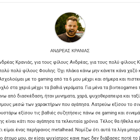
ΑΝΔΡΈΑΣ ΚΡΑΝΙΑΣ
δρέας Κρανιάς, για τους φίλους Ανδρέας, για τους πολύ φίλους Κ
πολύ πολύ φίλους Φουλης. Όχι πλάκα κάνω μην κάνετε κάνα χαζό κ
 Ασχολούμαι με το gaming από τα 6 μου μέχρι και σήμερα και πιστε
χλό στα χεριά μέχρι τα βαθιά γεράματα. Για μένα τα βιντεοgames 
νω από διασκέδαση, ήταν μυνηματα, χαρά, ψυχοθεραπειρα και ταξί
σμους μεσώ των χαρακτήρων που αγάπησα. Λατρεύω εξίσου το σινε
ουστάρω εξίσου τις βαθιές συζητήσεις πάνω σε gaming και σινεμά
σης είναι κάτι που αγάπησα τα τελευταία χρόνια. Τέλος θα ήθελα ε
 είμαι ένας περήφανος metalhead. Νομίζω ότι αυτά τα λίγα μπορ
το άτομο μου, αν είσαι ψυχίατρος κανε πως δεν διάβασες ποτέ το