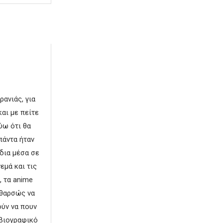
ρανιάς, για
αι με πείτε
ύω ότι θα
πάντα ήταν
δια μέσα σε
μά και τις
, τα anime
υθαρσώς να
ούν να πουν
 βιογραφικό