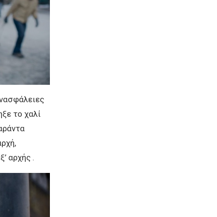
ανασφάλειες
ηξε το χαλί
σαράντα
ρχή,
’ αρχής .