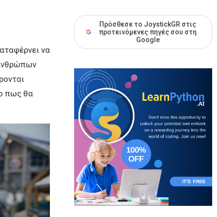
Πρόσθεσε το JoystickGR στις
προτεινόμενες πηγές σου στη
Google
 καταφέρνει να
 ανθρώπων
έρονται
το πως θα