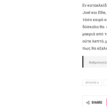
Εν κατακλείδ
Joel και Elli
τόσο καιρό κ
δύσκολα θα 
μακριά από τ
ούτε λεπτό, 
πως θα εξελι
Βαθμολογία 
EPISODE 6
SHARE