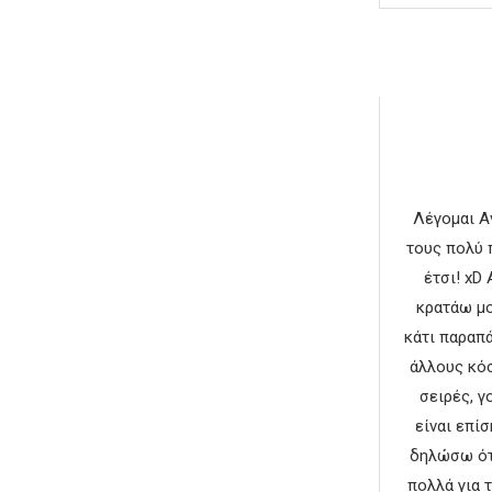
Λέγομαι Αν
τους πολύ 
έτσι! xD
κρατάω μο
κάτι παραπά
άλλους κό
σειρές, γ
είναι επί
δηλώσω ότι
πολλά για 