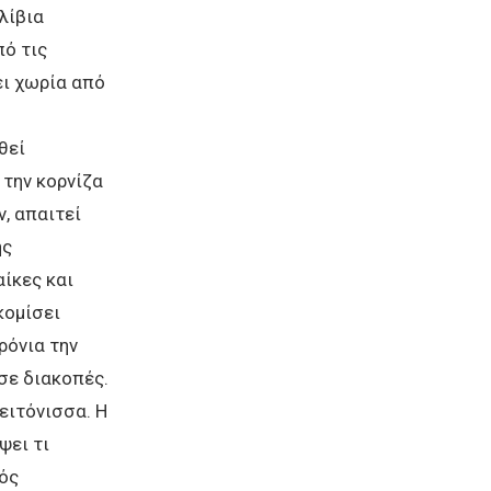
λίβια
πό τις
ει χωρία από
θεί
 την κορνίζα
, απαιτεί
ης
αίκες και
κομίσει
ρόνια την
σε διακοπές.
ειτόνισσα. Η
ψει τι
ός