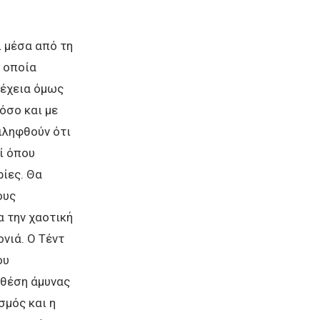
ι μέσα από τη
 οποία
νέχεια όμως
όσο και με
ιληφθούν ότι
ί όπου
ίες. Θα
ους
α την χαοτική
νιά. Ο Τέντ
ου
 θέση άμυνας
σμός και η