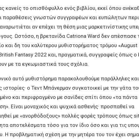
 κανείς το οπισθόφυλλο ενός βιβλίου, εκεί όπου ανέκα
ι παραθέσεις γνωστών συγγραφέων και ευπώλητων περι
αναρωτιέται αν επέχει τη θέση μιας μαρκετινίστικης υπε
γους. Ωστόσο, η βρετανίδα Catriona Ward δεν απέσπασε 
ο και δη του καλύτερου μυθιστορήματος τρόμου «August 
ritish Fantasy 2022 και, πραγματικά, συγγραφείς όπως ο Ki
υν με τα εγκωμιαστικά τους σχόλια.
νικό αυτό μυθιστόρημα παρακολουθούμε παράλληλες και
 ιστορίες· ο Τεντ Μπάνερμαν συγκατοικεί με την γάτα το
ένο και περιφραγμένο με σανίδες σπίτι όπου «τα πάντα
η». Είναι μοναχικός και ψυχικά ασθενής· προσπαθεί να
ιηθεί με «ανορθόδοξους» πολλές φορές τρόπους όπως si
τα αποτελέσματα τόσο για τον ίδιο όσο και για τις υπο
υ. Η προβληματική σχέση με την μητέρα του τον έχει σημα