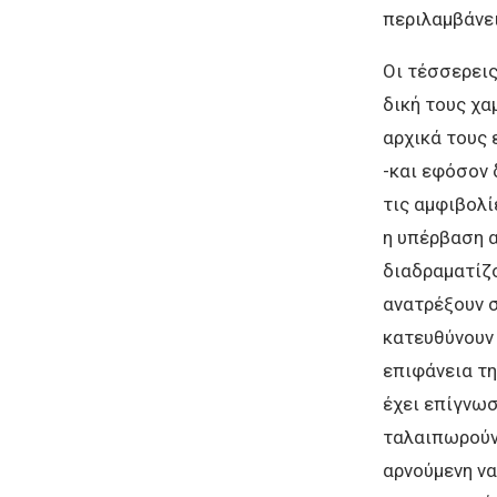
περιλαμβάνει
Οι τέσσερεις
δική τους χα
αρχικά τους 
-και εφόσον 
τις αμφιβολί
η υπέρβαση α
διαδραματίζο
ανατρέξουν σ
κατευθύνουν 
επιφάνεια τη
έχει επίγνωσ
ταλαιπωρούν 
αρνούμενη να