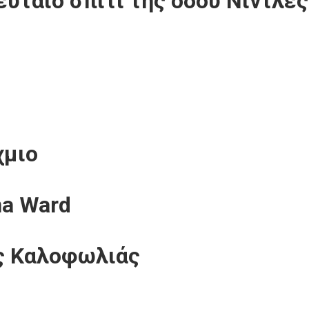
ευταίο σπίτι της οδού Νίντλες
χμιο
na Ward
ς Καλοφωλιάς