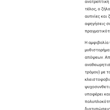
ανατρεπτική 
τέλος, ο ζήλ
αυπνίες και 
αφηγήσεις συ
πραγματικότ
Η αμφιβολία 
μυθιστορήμα
απόψεων. Απο
αναθεωρητισμ
τρόμου) με τ
κλειστοφοβι
ψυχοσυνθετι
υποφέρει και
πολυπλοκότητ
διατυπώσεις 