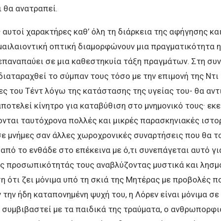
 θα ανατραπεί.
 αυτοί χαρακτήρες καθ’ όλη τη διάρκεια της αφήγησης κα
μαιλαιοντική οπτική διαμορφώνουν μια πραγματικότητα η
επαναπαύει σε μια καθεστηκυία τάξη πραγμάτων. Στη συ
διαταραχθεί το σύμπαν τους τόσο με την επιμονή της Ντι 
ες του Τέντ λόγω της κατάστασης της υγείας του- θα αντ
ποτελεί κίνητρο για καταβύθιση στο μνημονικό τους· εκε
νται ταυτόχρονα πολλές και μικρές παρασκηνιακές ιστορ
ε μνήμες σαν άλλες χωροχρονικές συναρτήσεις που θα τ
από το ενθάδε στο επέκεινα με ό,τι συνεπάγεται αυτό γι
ς προσωπικότητάς τους αναβλύζοντας μυστικά και λησμο
η ότι ζει μόνιμα υπό τη σκιά της Μητέρας με προβολές π
την ήδη καταπονημένη ψυχή του, η Λόρεν είναι μόνιμα σε
 συμβιβαστεί με τα παιδικά της τραύματα, ο ανθρωπορφι