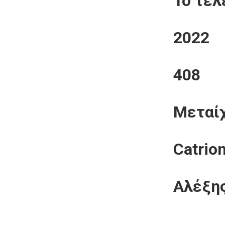
Το τελ
2022
408
Μεταί
Catrio
Αλέξη