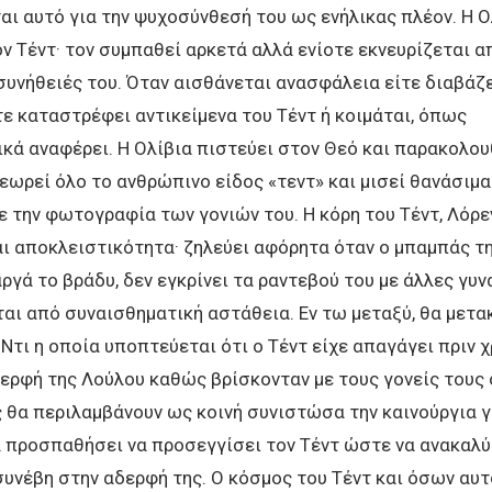
αι αυτό για την ψυχοσύνθεσή του ως ενήλικας πλέον. Η Ο
ν Τέντ· τον συμπαθεί αρκετά αλλά ενίοτε εκνευρίζεται α
υνήθειές του. Όταν αισθάνεται ανασφάλεια είτε διαβάζ
ίτε καταστρέφει αντικείμενα του Τέντ ή κοιμάται, όπως
κά αναφέρει. Η Ολίβια πιστεύει στον Θεό και παρακολου
εωρεί όλο το ανθρώπινο είδος «τεντ» και μισεί θανάσιμα
ε την φωτογραφία των γονιών του. Η κόρη του Τέντ, Λόρεν
ι αποκλειστικότητα· ζηλεύει αφόρητα όταν ο μπαμπάς τ
ργά το βράδυ, δεν εγκρίνει τα ραντεβού του με άλλες γυν
αι από συναισθηματική αστάθεια. Εν τω μεταξύ, θα μετα
 Ντι η οποία υποπτεύεται ότι ο Τέντ είχε απαγάγει πριν χ
ερφή της Λούλου καθώς βρίσκονταν με τους γονείς τους 
 θα περιλαμβάνουν ως κοινή συνιστώσα την καινούργια γ
 προσπαθήσει να προσεγγίσει τον Τέντ ώστε να ανακαλύ
υνέβη στην αδερφή της. Ο κόσμος του Τέντ και όσων αυτ