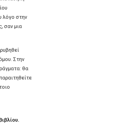
ίου
υ λόγο στην
, σαν μια
ορυβηθεί
όμου. Στην
ράγματα: θα
παραιτηθείτε
τοιο
βιβλίου.