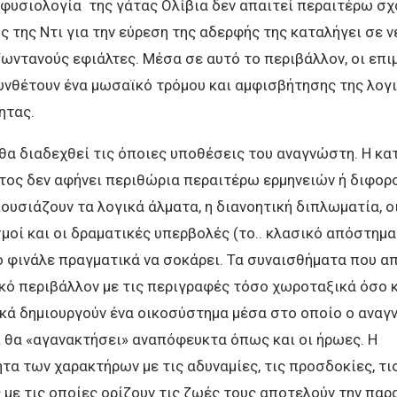
φυσιολογία της γάτας Ολίβια δεν απαιτεί περαιτέρω σχ
ος της Ντι για την εύρεση της αδερφής της καταλήγει σε 
ζωντανούς εφιάλτες. Μέσα σε αυτό το περιβάλλον, οι επι
νθέτουν ένα μωσαϊκό τρόμου και αμφισβήτησης της λογι
ητας.
θα διαδεχθεί τις όποιες υποθέσεις του αναγνώστη. Η κα
τος δεν αφήνει περιθώρια περαιτέρω ερμηνειών ή διφορ
υσιάζουν τα λογικά άλματα, η διανοητική διπλωματία, ο
οί και οι δραματικές υπερβολές (το.. κλασικό απόστημα
ο φινάλε πραγματικά να σοκάρει. Τα συναισθήματα που α
κό περιβάλλον με τις περιγραφές τόσο χωροταξικά όσο 
κά δημιουργούν ένα οικοσύστημα μέσα στο οποίο ο αναγ
 θα «αγανακτήσει» αναπόφευκτα όπως και οι ήρωες. Η
α των χαρακτήρων με τις αδυναμίες, τις προσδοκίες, τι
με τις οποίες ορίζουν τις ζωές τους αποτελούν την πα