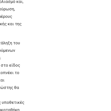
ολιασμό και,
νεύρωση,
μέρους
κής και της
τάληξη του
ούμενων
ι
 στο είδος
ποπνέει το
και
νώστης θα
ς υποθετικές
ρακαταθήκη