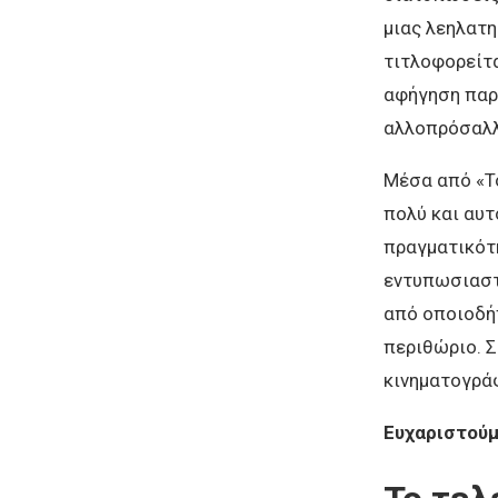
μιας λεηλατη
τιτλοφορείτα
αφήγηση παρο
αλλοπρόσαλλ
Μέσα από «Το
πολύ και αυτ
πραγματικότ
εντυπωσιαστε
από οποιοδήπ
περιθώριο. Σ
κινηματογράφ
Ευχαριστούμ