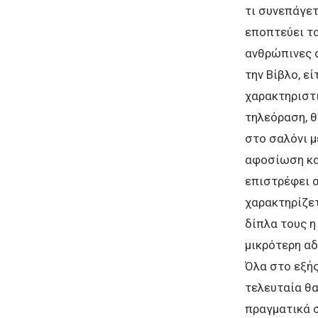
τι συνεπάγετ
εποπτεύει το
ανθρώπινες σ
την Βίβλο, ε
χαρακτηριστι
τηλεόραση, θ
στο σαλόνι μ
αφοσίωση κα
επιστρέφει α
χαρακτηρίζετ
δίπλα τους η
μικρότερη αδ
Όλα στο εξής
τελευταία θα
πραγματικά σ