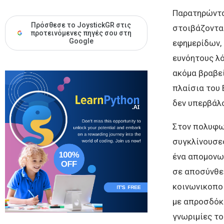
Παρατηρώντας
Πρόσθεσε το JoystickGR στις
στοιβάζοντα
προτεινόμενες πηγές σου στη
Google
εφημερίδων, 
ευνόητους λό
ακόμα βραβεί
πλαίσια του B
δεν υπερβάλο
Στον πολυφω
συγκλίνουσες
ένα απομονωμ
σε αποσύνθεσ
κοινωνικοπο
με απροσδόκη
γνωριμίες το