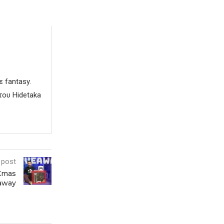
 fantasy.
του Hidetaka
 post
 Xmas
away