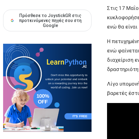
Στις 17 Μαΐο
Πρόσθεσε το JoystickGR στις
κυκλοφορήσει 
προτεινόμενες πηγές σου στη
Google
ενώ θα είναι
Η πετυχημέν
ενώ φαίνεται
διαχείριση ε
δραστηριότητ
Λίγο υπομονή
βαρετές έστ