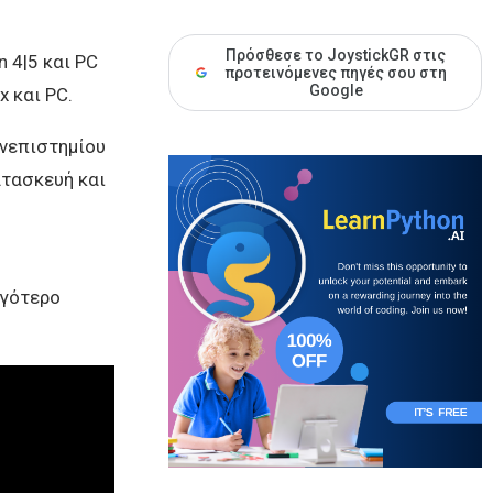
Πρόσθεσε το JoystickGR στις
n 4|5 και PC
προτεινόμενες πηγές σου στη
Google
 και PC.
ανεπιστημίου
ατασκευή και
ιγότερο