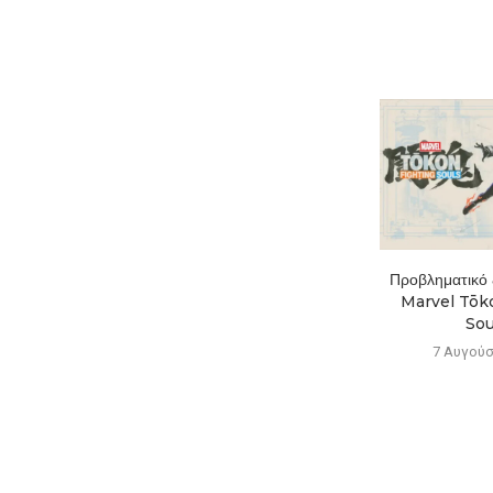
Το Mistfall Hunter ξεπέρασε
Προβληματικό ξ
το 1 εκατ. παίκτες...
Marvel Tōko
Soul
7 Αυγούστου 2026
7 Αυγούσ