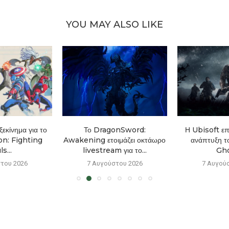
YOU MAY ALSO LIKE
εκίνημα για το
Το DragonSword:
Η Ubisoft επ
n: Fighting
Awakening ετοιμάζει οκτάωρο
ανάπτυξη τ
s...
livestream για το...
Gho
του 2026
7 Αυγούστου 2026
7 Αυγού