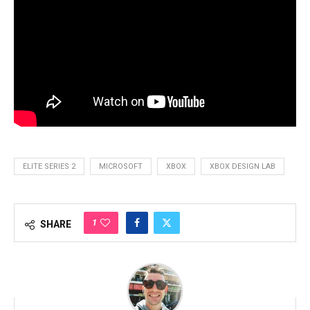
ELITE SERIES 2
MICROSOFT
XBOX
XBOX DESIGN LAB
1
SHARE