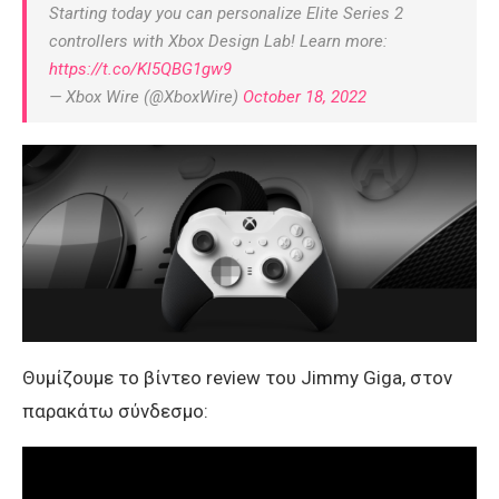
Starting today you can personalize Elite Series 2
controllers with Xbox Design Lab! Learn more:
https://t.co/Kl5QBG1gw9
— Xbox Wire (@XboxWire)
October 18, 2022
Θυμίζουμε το βίντεο review του Jimmy Giga, στον
παρακάτω σύνδεσμο: