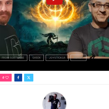
FROM SOFTWARE
GREEK
JOYSTICKGR
REVIEW
0