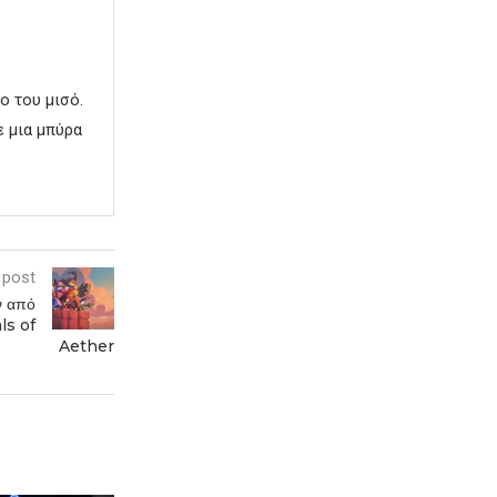
ο του μισό.
ε μια μπύρα
 post
ν από
ls of
Aether