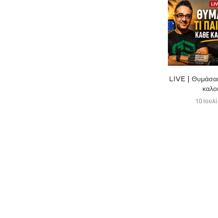
Η συλλογή του Μάκη! PS5,
LIVE | Θυμάσαι 
Collector’s Editions &...
καλοκ
19 Ιουλίου 2026
10 Ιουλ