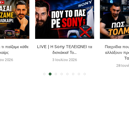
τι παίζαμε κάθε
LIVE | Η Sony ΤΕΛΕΙΩΝΕΙ τα
Παιχνίδια πο
αίρι;
δισκάκια! Το...
αλλάξουν πρ
To
ίου 2026
3 Ιουλίου 2026
28 Ιουν