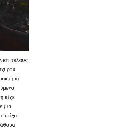
y, επιτέλους
ισχυρού
αρακτήρα
ούμενα
τη είχε
ε μια
α παίξει.
εκάθαρα