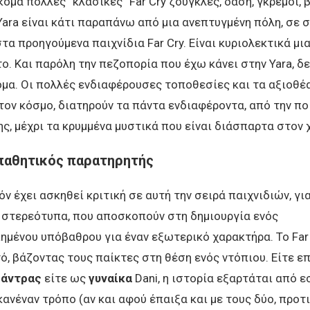
όμα πολλές “κλασικές” Far Cry ζούγκλες, δάση, γκρεμοί, β
Yara είναι κάτι παραπάνω από μια ανεπτυγμένη πόλη, σε σ
στα προηγούμενα παιχνίδια Far Cry. Είναι κυριολεκτικά μι
ο. Και παρόλη την πεζοπορία που έχω κάνει στην Yara, δε
όμα. Οι πολλές ενδιαφέρουσες τοποθεσίες και τα αξιοθέ
ον κόσμο, διατηρούν τα πάντα ενδιαφέροντα, από την πο
ς, μέχρι τα κρυμμένα μυστικά που είναι διάσπαρτα στον 
παθητικός παρατηρητής
ν έχει ασκηθεί κριτική σε αυτή την σειρά παιχνιδιών, για
ε στερεότυπα, που αποσκοπούν στη δημιουργία ενός
μένου υπόβαθρου για έναν εξωτερικό χαρακτήρα. Το Far 
ό, βάζοντας τους παίκτες στη θέση ενός ντόπιου. Είτε ε
ς
άντρας
είτε ως
γυναίκα
Dani, η ιστορία εξαρτάται από ε
κανέναν τρόπο (αν και αφού έπαιξα και με τους δύο, προτ