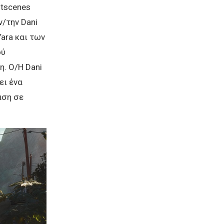
utscenes
/την Dani
ara και των
ού
η. Ο/Η Dani
ει ένα
αση σε