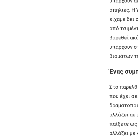
υπάρχουν ακ
σπηλιές. Η 
είχαμε δει 
από τσιμέντ
βαρεθεί ακ
υπάρχουν στ
βιομάτων τη
Ένας συμ
Στο παρελθό
που έχει σ
δραματοποιη
αλλάζει αυτ
παίξετε ω
αλλάζει με 