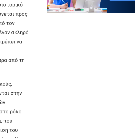
οϊστορικό
ύνεται προς
πό τον
 έναν σκληρό
ρέπει να
ώρα από τη
κούς,
νται στην
ών
 στο ρόλο
, που
ιση του