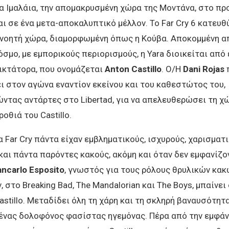
τα Ιμαλάια, την απομακρυσμένη χώρα της Μοντάνα, στο πρ
ι σε ένα μετα-αποκαλυπτικό μέλλον. Το Far Cry 6 κατευθ
α νοητή χώρα, διαμορφωμένη όπως η Κούβα. Αποκομμένη α
σμο, με εμπορικούς περιορισμούς, η Yara διοικείται από
δικτάτορα, που ονομάζεται
Anton
Castillo
. Ο/Η
Dani
Rojas
π
 στον αγώνα εναντίον εκείνου και του καθεστώτος του,
ντας αντάρτες στο Libertad, για να απελευθερώσει τη χ
ροθιά του Castillo.
α Far Cry πάντα είχαν εμβληματικούς, ισχυρούς, χαρισματι
αι πάντα παρόντες κακούς, ακόμη και όταν δεν εμφανίζο
ancarlo Esposito
, γνωστός για τους ρόλους θρυλικών κακ
 στο Breaking Bad, The Mandalorian και The Boys, μπαίνει
astillo. Μεταδίδει όλη τη χάρη και τη σκληρή βαναυσότητα
 ένας δολοφόνος φασίστας ηγεμόνας. Πέρα από την εμφάν