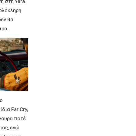
ή στη Yara.
 ολόκληρη
δεν θα
ιρα.
ίο
δια Far Cry,
ίγουρα ποτέ
ιος, ενώ