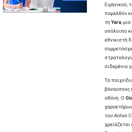
Ειρηνικού, 
παρελθόν κα
τη
Yara
, μι
υπόλοιπο κό
εθνικιστή 
συμμετάσχει
στρατολογώ
σιδερένια γ
Τα παιχνίδι
βάναυσους κ
οθόνη. Ο
Gi
χαρακτήρων,
του Anton C
χρειάζεται