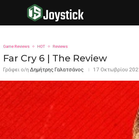
Game Reviews
HOT
Reviews
Far Cry 6 | The Review
Γράφει ο/η
Δημήτρης Γαλατσάνος
17 Οκτωβρίου 202