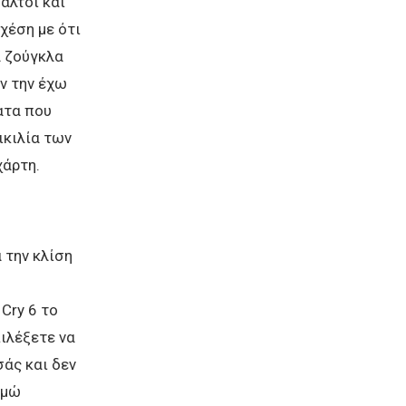
άλτοι και
χέση με ότι
α ζούγκλα
ν την έχω
ατα που
ικιλία των
χάρτη.
 την κλίση
Cry 6 το
πιλέξετε να
σάς και δεν
ιμώ