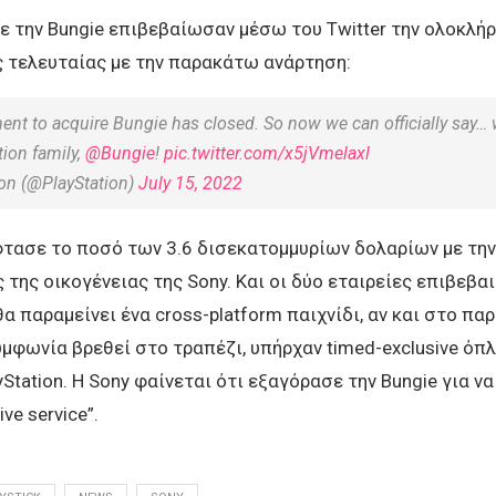
με την Bungie επιβεβαίωσαν μέσω του Twitter την ολοκλή
 τελευταίας με την παρακάτω ανάρτηση:
nt to acquire Bungie has closed. So now we can officially say…
tion family,
@Bungie
!
pic.twitter.com/x5jVmelaxl
ion (@PlayStation)
July 15, 2022
τασε το ποσό των 3.6 δισεκατομμυρίων δολαρίων με την
ς της οικογένειας της Sony. Και οι δύο εταιρείες επιβεβ
θα παραμείνει ένα cross-platform παιχνίδι, αν και στο παρ
υμφωνία βρεθεί στο τραπέζι, υπήρχαν timed-exclusive όπ
yStation. Η Sony φαίνεται ότι εξαγόρασε την Bungie για ν
ive service”.