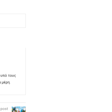
 υπό τους
 μέρη.
 post