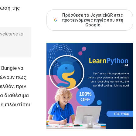
ρωση της
Πρόσθεσε το JoystickGR στις
προτεινόμενες πηγές σου στη
Google
 welcome to
 Bungie να
αιώνουν πως
ελθόν, πριν
λα διαθέσιμα
α εμπλουτίσει