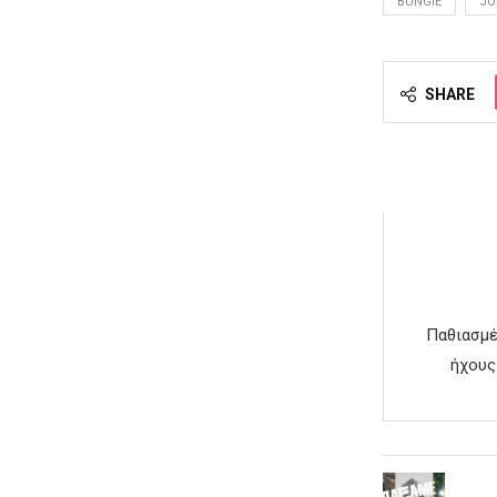
BUNGIE
JO
SHARE
Παθιασμέ
ήχους 