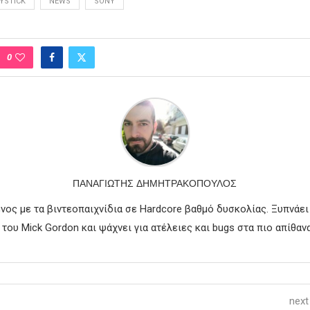
YSTICK
NEWS
SONY
0
ΠΑΝΑΓΙΏΤΗΣ ΔΗΜΗΤΡΑΚΌΠΟΥΛΟΣ
νος με τα βιντεοπαιχνίδια σε Hardcore βαθμό δυσκολίας. Ξυπνάει
του Mick Gordon και ψάχνει για ατέλειες και bugs στα πιο απίθανα
next