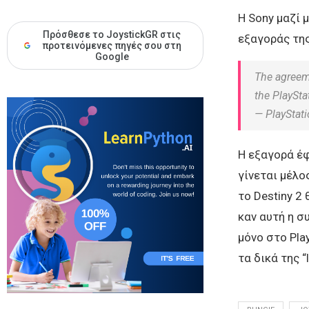
H Sony μαζί 
Πρόσθεσε το JoystickGR στις
εξαγοράς της
προτεινόμενες πηγές σου στη
Google
The agreeme
the PlaySta
— PlayStat
Η εξαγορά έφ
γίνεται μέλο
το Destiny 2 
καν αυτή η σ
μόνο στο Pla
τα δικά της “l