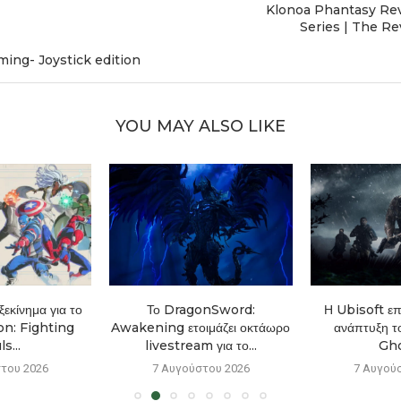
Klonoa Phantasy Re
Series | The R
ming- Joystick edition
YOU MAY ALSO LIKE
εκίνημα για το
Το DragonSword:
Η Ubisoft επ
n: Fighting
Awakening ετοιμάζει οκτάωρο
ανάπτυξη τ
s...
livestream για το...
Gho
του 2026
7 Αυγούστου 2026
7 Αυγού