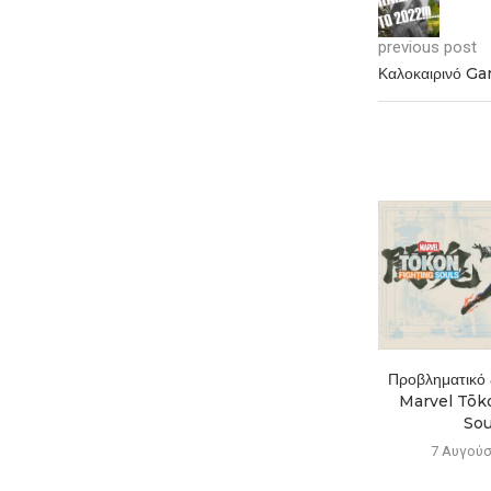
previous post
Καλοκαιρινό Ga
Το Mistfall Hunter ξεπέρασε
Προβληματικό ξ
το 1 εκατ. παίκτες...
Marvel Tōko
Soul
7 Αυγούστου 2026
7 Αυγούσ