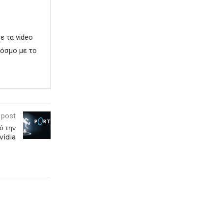
ε τα video
κόσμο με το
 post
ό την
vidia