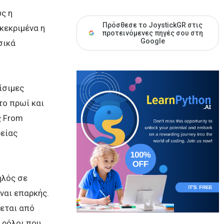
ς η
Πρόσθεσε το JoystickGR στις
κεκριμένα η
προτεινόμενες πηγές σου στη
Google
σικά
ίσιμες
το πρωί και
ς From
ρείας
ηλός σε
ναι επαρκής.
νεται από
ι ρόλοι που