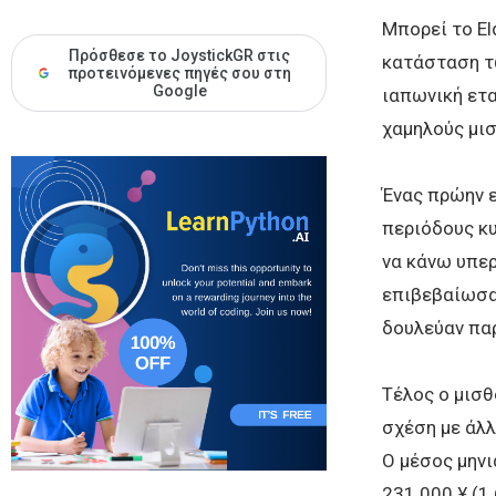
Μπορεί το El
Πρόσθεσε το JoystickGR στις
κατάσταση τω
προτεινόμενες πηγές σου στη
Google
ιαπωνική ετα
χαμηλούς μισ
Ένας πρώην ε
περιόδους κυ
να κάνω υπερ
επιβεβαίωσαν
δουλεύαν πα
Τέλος ο μισθ
σχέση με άλλ
Ο μέσος μηνι
231.000 ¥ (1