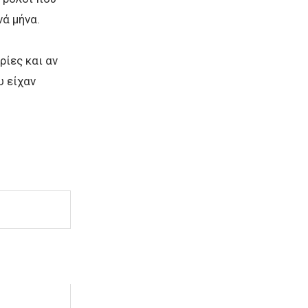
νά μήνα.
ρίες και αν
υ είχαν