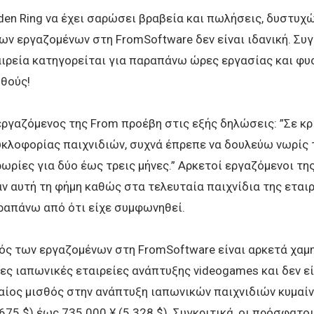
den Ring να έχει σαρώσει βραβεία και πωλήσεις, δυστυχώ
ν εργαζομένων στη FromSoftware δεν είναι ιδανική. Συγ
ιρεία κατηγορείται για παραπάνω ώρες εργασίας και φυ
θούς!
ργαζόμενος της From προέβη στις εξής δηλώσεις: ”Σε κρ
κλοφορίας παιχνιδιών, συχνά έπρεπε να δουλεύω νωρίς 
ωρίες για δύο έως τρεις μήνες.” Αρκετοί εργαζόμενοι τη
 αυτή τη φήμη καθώς στα τελευταία παιχνίδια της εται
ραπάνω από ότι είχε συμφωνηθεί.
ός των εργαζομένων στη FromSoftware είναι αρκετά χαμ
ες ιαπωνικές εταιρείες ανάπτυξης videogames και δεν εί
αίος μισθός στην ανάπτυξη ιαπωνικών παιχνιδιών κυμαί
.675 $) έως 735.000 ¥ (5.328 $). Συγκριτικά, οι πρόσφατο