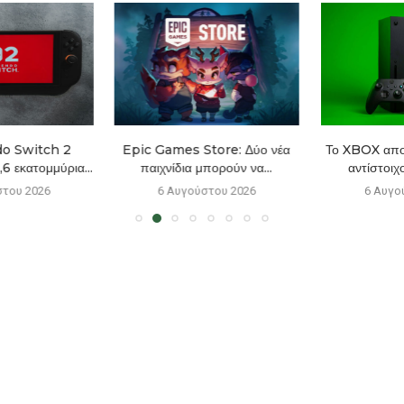
o Switch 2
Epic Games Store: Δύο νέα
Το XBOX αποκτ
6 εκατομμύρια...
παιχνίδια μπορούν να...
αντίστοιχο
του 2026
6 Αυγούστου 2026
6 Αυγού