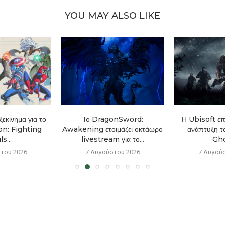
YOU MAY ALSO LIKE
εκίνημα για το
Το DragonSword:
Η Ubisoft επ
n: Fighting
Awakening ετοιμάζει οκτάωρο
ανάπτυξη τ
s...
livestream για το...
Gho
του 2026
7 Αυγούστου 2026
7 Αυγού