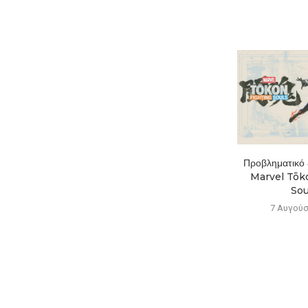
Το Mistfall Hunter ξεπέρασε
Προβληματικό ξ
το 1 εκατ. παίκτες...
Marvel Tōko
Soul
7 Αυγούστου 2026
7 Αυγούσ