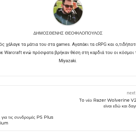
ΔΗΜΟΣΘΈΝΗΣ ΘΕΟΦΙΛΌΠΟΥΛΟΣ
ός χάλαγε τα μάτια του στα games. Αγαπάει τα cRPG και ο,τιδήποτε
 Warcraft ενώ πρόσφατα βρήκαν θέση στη καρδιά του οι κόσμοι 
Miyazaki.
next
To νέο Razer Wolverine V
είναι εδώ και δα
 για τις συνδρομές PS Plus
mium