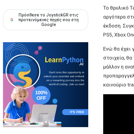
Το θρυλικό T
Πρόσθεσε το JoystickGR στις
αργότερα στο
προτεινόμενες πηγές σου στη
Google
έκδοση. Συγ
PS5, Xbox On
Ενώ θα έχει γ
στοιχεία, θα
μάλλον η ανα
προπαραγγελ
καινούριο trai