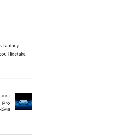
 fantasy.
του Hidetaka
 post
2 Pro
γκώνει