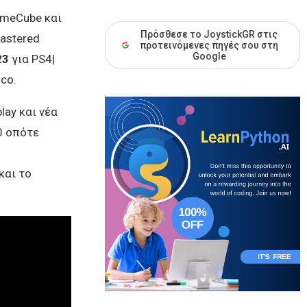
ameCube και
Πρόσθεσε το JoystickGR στις
astered
προτεινόμενες πηγές σου στη
Google
23
για PS4|
co.
lay και νέα
0 οπότε
και το