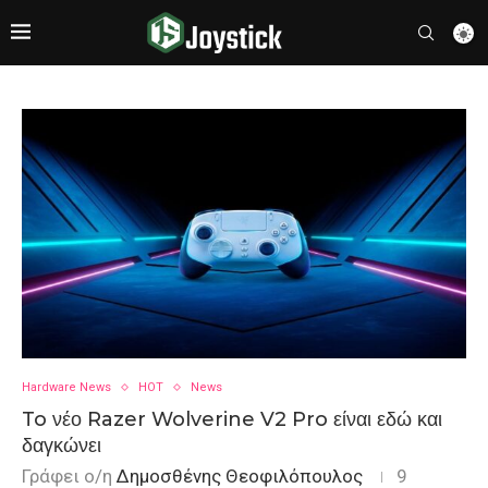
Hardware News
HOT
News
To νέο Razer Wolverine V2 Pro είναι εδώ και
δαγκώνει
Γράφει ο/η
Δημοσθένης Θεοφιλόπουλος
9