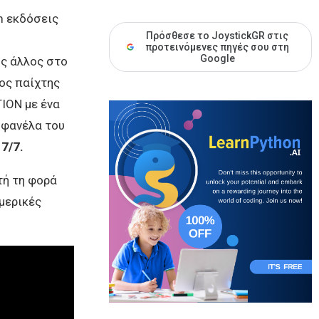
m εκδόσεις
Πρόσθεσε το JoystickGR στις
προτεινόμενες πηγές σου στη
Google
ος άλλος στο
ος παίχτης
ION με ένα
 φανέλα του
7/7.
τή τη φορά
 μερικές