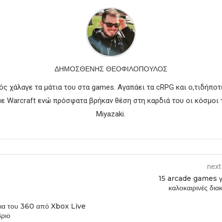
ΔΗΜΟΣΘΈΝΗΣ ΘΕΟΦΙΛΌΠΟΥΛΟΣ
ός χάλαγε τα μάτια του στα games. Αγαπάει τα cRPG και ο,τιδήποτε
 Warcraft ενώ πρόσφατα βρήκαν θέση στη καρδιά του οι κόσμοι 
Miyazaki.
next
15 arcade games γι
καλοκαιρινές δια
ίδια του 360 από Xbox Live
ριο