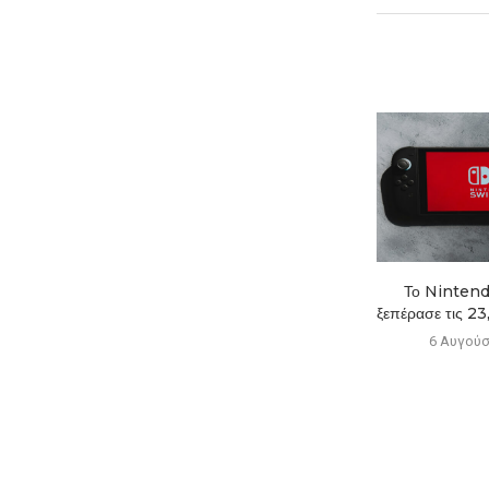
Νέα ετικέτα στα PS5
Το Nintend
προειδοποιεί για το τέλος...
ξεπέρασε τις 23,
6 Αυγούστου 2026
6 Αυγούσ