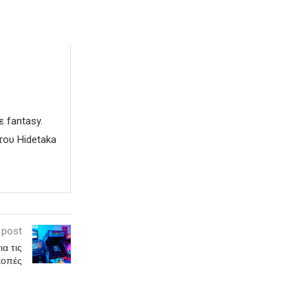
 fantasy.
του Hidetaka
 post
α τις
κοπές