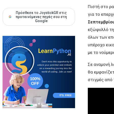
Πιστή στο ρα
Πρόσθεσε το JoystickGR στις
για το επερχ
προτεινόμενες πηγές σου στη
Google
Σεπτεμβρίο
εξώφυλλό τη
όλων των επο
υπέροχο εικα
με το νούμερ
Σε αναμονή λ
θα εμφανίζετ
στιγμές από 