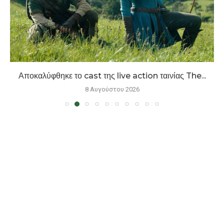
Αποκαλύφθηκε το cast της live action ταινίας The...
8 Αυγούστου 2026