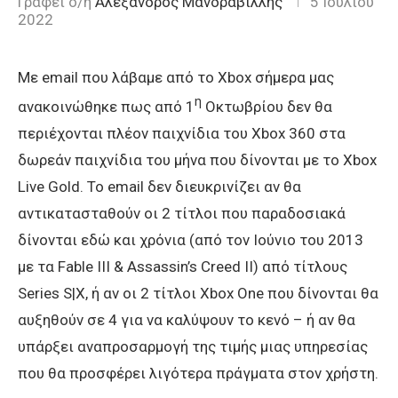
Γράφει ο/η
Αλέξανδρος Μανδραβίλλης
5 Ιουλίου
2022
Με email που λάβαμε από το Xbox σήμερα μας
η
ανακοινώθηκε πως από 1
Οκτωβρίου δεν θα
περιέχονται πλέον παιχνίδια του Xbox 360 στα
δωρεάν παιχνίδια του μήνα που δίνονται με το Xbox
Live Gold. Το email δεν διευκρινίζει αν θα
αντικατασταθούν οι 2 τίτλοι που παραδοσιακά
δίνονται εδώ και χρόνια (από τον Ιούνιο του 2013
με τα Fable III & Assassin’s Creed II) από τίτλους
Series S|X, ή αν οι 2 τίτλοι Xbox One που δίνονται θα
αυξηθούν σε 4 για να καλύψουν το κενό – ή αν θα
υπάρξει αναπροσαρμογή της τιμής μιας υπηρεσίας
που θα προσφέρει λιγότερα πράγματα στον χρήστη.