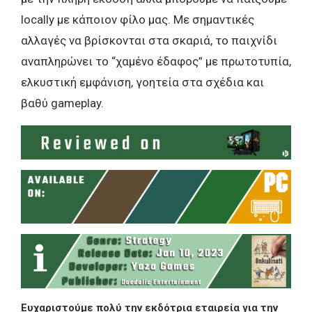
locally με κάποιον φίλο μας. Με σημαντικές
αλλαγές να βρίσκονται στα σκαριά, το παιχνίδι
αναπληρώνει το “χαμένο έδαφος” με πρωτοτυπία,
ελκυστική εμφάνιση, γοητεία στα σχέδια και
βαθύ gameplay.
Ευχαριστούμε πολύ την εκδότρια εταιρεία για την