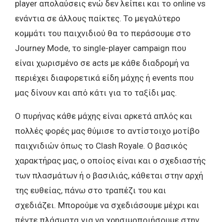
player απολαύσεις ενώ δεν λείπει και το online vs
ενάντια σε άλλους παίκτες. Το μεγαλύτερο
κομμάτι του παιχνιδιού θα το περάσουμε στο
Journey Mode, το single-player campaign που
είναι χωρισμένο σε acts με κάθε διαδρομή να
περιέχει διαφορετικά είδη μάχης ή events που
μας δίνουν και από κάτι για το ταξίδι μας.
O πυρήνας κάθε μάχης είναι αρκετά απλός και
πολλές φορές μας θύμισε το αντίστοιχο μοτίβο
παιχνιδιών όπως το Clash Royale. Ο βασικός
χαρακτήρας μας, ο οποίος είναι και ο σχεδιαστής
των πλασμάτων ή ο βασιλιάς, κάθεται στην αρχή
της ευθείας, πάνω στο τραπέζι του και
σχεδιάζει. Μπορούμε να σχεδιάσουμε μέχρι και
πέντε πλάσματα για να χρησιμοποιήσουμε στην