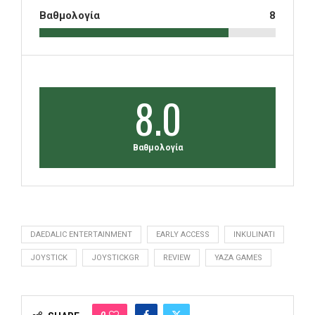
Βαθμολογία
8
8.0
Βαθμολογία
DAEDALIC ENTERTAINMENT
EARLY ACCESS
INKULINATI
JOYSTICK
JOYSTICKGR
REVIEW
YAZA GAMES
0