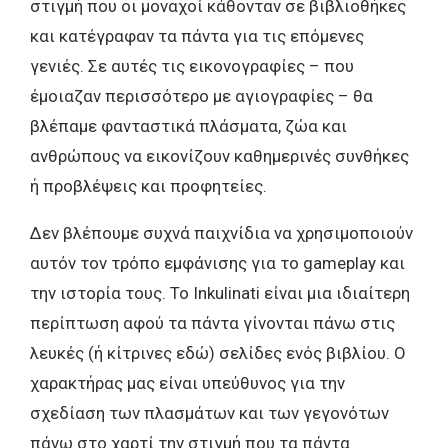
στιγμή που οι μοναχοί κάθονταν σε βιβλιοθήκες
και κατέγραφαν τα πάντα για τις επόμενες
γενιές. Σε αυτές τις εικονογραφίες – που
έμοιαζαν περισσότερο με αγιογραφίες – θα
βλέπαμε φανταστικά πλάσματα, ζώα και
ανθρώπους να εικονίζουν καθημερινές συνθήκες
ή προβλέψεις και προφητείες.
Δεν βλέπουμε συχνά παιχνίδια να χρησιμοποιούν
αυτόν τον τρόπο εμφάνισης για το gameplay και
την ιστορία τους. Το Inkulinati είναι μια ιδιαίτερη
περίπτωση αφού τα πάντα γίνονται πάνω στις
λευκές (ή κίτρινες εδώ) σελίδες ενός βιβλίου. Ο
χαρακτήρας μας είναι υπεύθυνος για την
σχεδίαση των πλασμάτων και των γεγονότων
πάνω στο χαρτί την στιγμή που τα πάντα