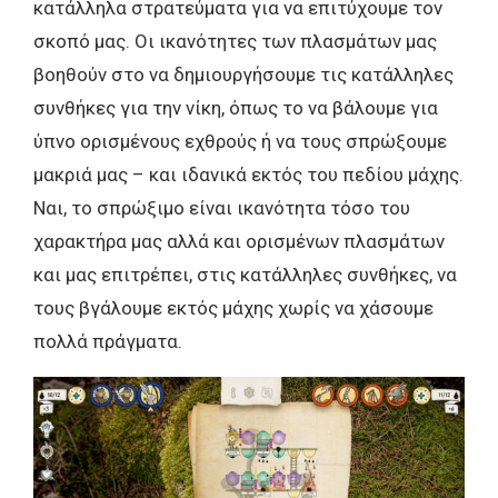
κατάλληλα στρατεύματα για να επιτύχουμε τον
σκοπό μας. Οι ικανότητες των πλασμάτων μας
βοηθούν στο να δημιουργήσουμε τις κατάλληλες
συνθήκες για την νίκη, όπως το να βάλουμε για
ύπνο ορισμένους εχθρούς ή να τους σπρώξουμε
μακριά μας – και ιδανικά εκτός του πεδίου μάχης.
Ναι, το σπρώξιμο είναι ικανότητα τόσο του
χαρακτήρα μας αλλά και ορισμένων πλασμάτων
και μας επιτρέπει, στις κατάλληλες συνθήκες, να
τους βγάλουμε εκτός μάχης χωρίς να χάσουμε
πολλά πράγματα.