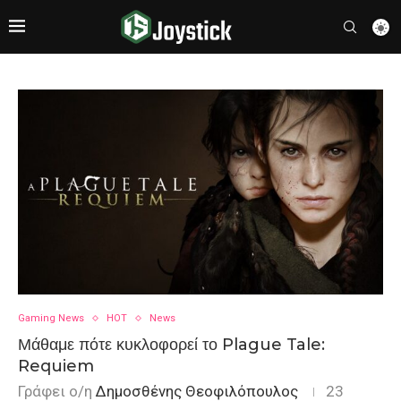
Gaming News
HOT
News
Μάθαμε πότε κυκλοφορεί το Plague Tale:
Requiem
Γράφει ο/η
Δημοσθένης Θεοφιλόπουλος
23