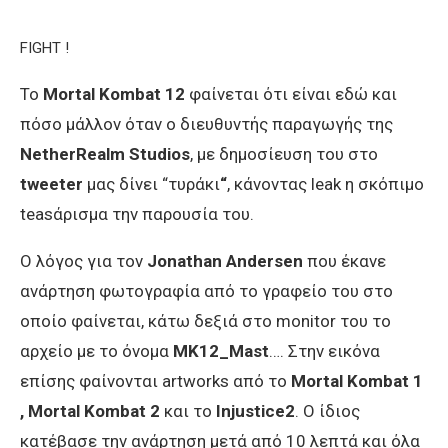
FIGHT !
Το
Mortal Kombat 12
φαίνεται ότι είναι εδώ και
πόσο μάλλον όταν ο διευθυντής
παραγωγής
της
NetherRealm Studios
, με δημοσίευση του στο
tweeter
μας δίνει “τυράκι
“
, κάνοντας leak
η σκόπιμο
teasάρισμα την παρουσία του.
Ο λόγος για τον
Jonathan Andersen
που έκανε
ανάρτηση φωτογραφία από το γραφείο του στο
οποίο φαίνεται, κάτω δεξιά στο monitor
του το
αρχείο
με το όνομα
MK12_Mast
…. Στην εικόνα
επίσης φαίνονται artworks
από το
Mortal Kombat 1
, Mortal Kombat 2
και το
Injustice2
. Ο ίδιος
κατέβασε την ανάρτηση
μετά από 10
λεπτά
και όλα