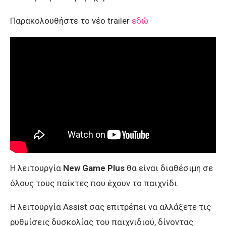
Παρακολουθήστε το νέο trailer
εδώ
Η λειτουργία
New Game Plus
θα είναι διαθέσιμη σε
όλους τους παίκτες που έχουν το παιχνίδι.
Η λειτουργία Assist σας επιτρέπει να αλλάξετε τις
ρυθμίσεις δυσκολίας του παιχνιδιού, δίνοντας