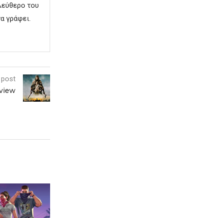
ελεύθερο του
α γράφει.
 post
view