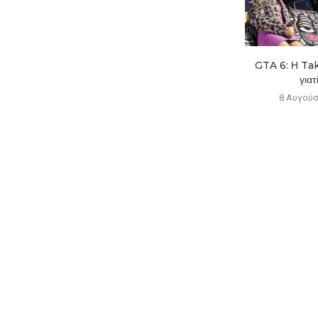
Αποκαλύφθηκε το cast της live
GTA 6: Η Tak
action ταινίας The...
γιατί
8 Αυγούστου 2026
8 Αυγούσ