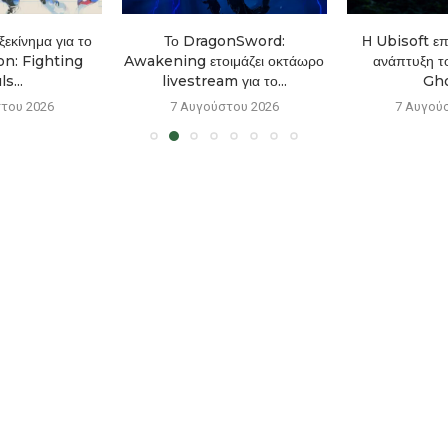
εκίνημα για το
Το DragonSword:
Η Ubisoft επ
n: Fighting
Awakening ετοιμάζει οκτάωρο
ανάπτυξη τ
s...
livestream για το...
Gho
του 2026
7 Αυγούστου 2026
7 Αυγού