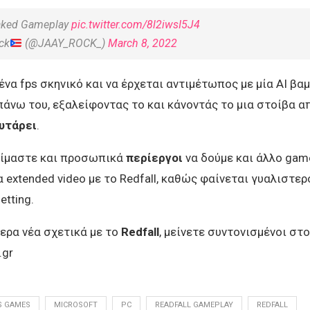
aked Gameplay
pic.twitter.com/8l2iwsI5J4
ck
(@JAAY_ROCK_)
March 8, 2022
ένα fps σκηνικό και να έρχεται αντιμέτωπος με μία ΑΙ βα
πάνω του, εξαλείφοντας το και κάνοντάς το μια στοίβα α
υτάρει
.
ίμαστε και προσωπικά
περίεργοι
να δούμε και άλλο game
α extended video με το Redfall, καθώς φαίνεται γυαλιστερ
etting.
ερα νέα σχετικά με το
Redfall
, μείνετε συντονισμένοι στο
.gr
S GAMES
MICROSOFT
PC
READFALL GAMEPLAY
REDFALL