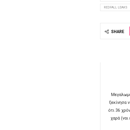
REDFALL LEAKS
SHARE
Μεγαλωμέν
ξεκίνησα 
ότι 36 χρό
χαρά (ναι