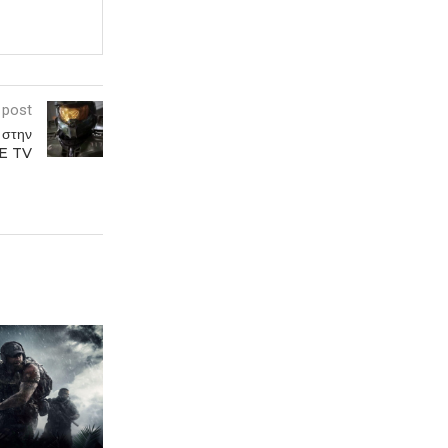
 post
 στην
E TV