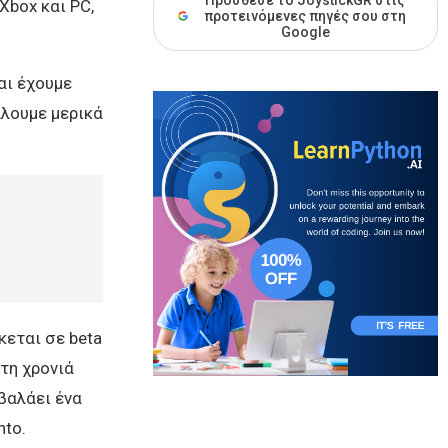
Πρόσθεσε το JoystickGR στις
 Xbox και PC,
προτεινόμενες πηγές σου στη
Google
αι έχουμε
άλουμε μερικά
κεται σε beta
τη χρονιά
βαλάει ένα
nto.