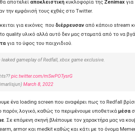
 θα αποτελεί
αποκλειστική
κυκλοφορία της
Zenimax
για
ναν την εμφάνισή τους εχθές στο Twitter.
κειται για εικόνες που
διέρρευσαν
από κάποιο stream κ
to quality υλικό αλλά αυτό δεν μας σταματά από το να βγ
ατα
για το ύφος του παιχνιδιού.
leaked gameplay of Redfall, xbox game exclusive.
hts??
pic.twitter.com/mSwPOTysrG
@marlisjun)
March 8, 2022
υμε ένα loading screen που αναφέρει πως το Redfall βρίσ
 παρόν, λογικό, καθώς το περιμένουμε υποθετικά
μέσα
σ
με
. Σε επόμενη σκηνή βλέπουμε τον χαρακτήρα μας να κου
dearm, armor και medkit καθώς και κάτι με το όνομα Meme