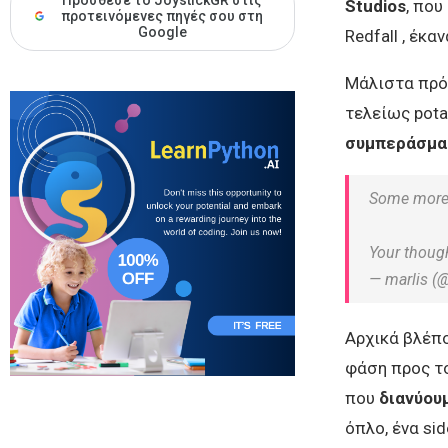
Πρόσθεσε το JoystickGR στις
Studios
, που
προτεινόμενες πηγές σου στη
Google
Redfall , έκα
Μάλιστα πρό
τελείως pota
συμπεράσμ
Some more 
Your thoug
— marlis (
Αρχικά βλέπο
φάση προς το
που
διανύου
όπλο, ένα si