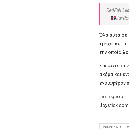
RedFall Le
—
JayRo
Όλα αυτά σε 
τρέχει κατά 
την οποία
λο
Σαφέστατα ε
ακόμα και έν
ενδιαφέρον s
Για περισσότ
Joystick.com
ARKANE STUDIO