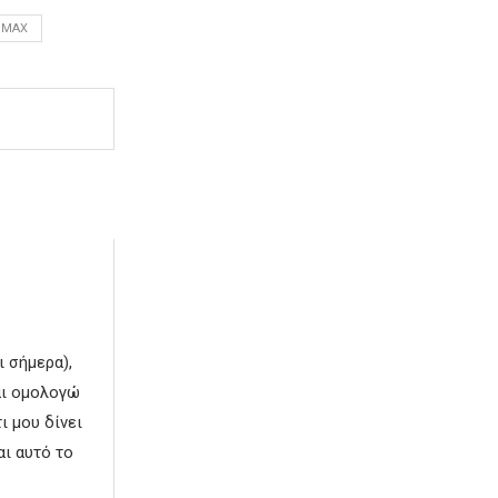
IMAX
ι σήμερα),
αι ομολογώ
ι μου δίνει
αι αυτό το