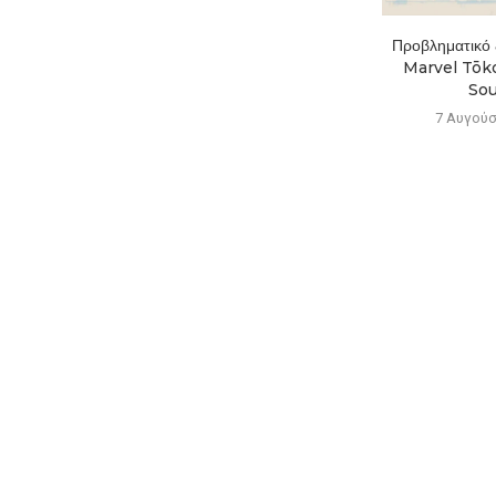
Το Mistfall Hunter ξεπέρασε
Προβληματικό ξ
το 1 εκατ. παίκτες...
Marvel Tōko
Soul
7 Αυγούστου 2026
7 Αυγούσ