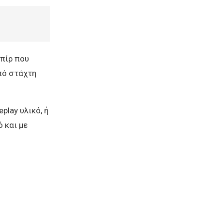
μπίρ που
πό στάχτη
play υλικό, ή
ό και με