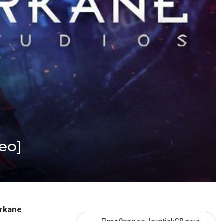
deo]
rkane