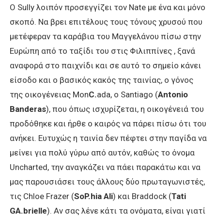
O Sully λοιπόν προσεγγίζει τον Nate με ένα και μόνο
σκοπό. Να βρει επιτέλους τους τόνους χρυσού που
μετέφεραν τα καράβια του Μαγγελάνου πίσω στην
Ευρώπη από το ταξίδι του στις Φιλιππίνες , ξανά
αναφορά στο παιχνίδι και σε αυτό το σημείο κάνει
είσοδο και ο βασικός κακός της ταινίας, ο γόνος
της οικογένειας Mon
C.
ada, o Santiago (
Antonio
Banderas
), που όπως ισχυρίζεται, η οικογένειά του
προδόθηκε και ήρθε ο καιρός να πάρει πίσω ότι του
ανήκει. Ευτυχώς η ταινία δεν πέφτει στην παγίδα να
μείνει για πολύ γύρω από αυτόν, καθώς το όνομα
Uncharted, την αναγκάζει να πάει παρακάτω και να
μας παρουσιάσει τους άλλους δύο πρωταγωνιστές,
τις Chloe Frazer (
SoP.hia Ali
) και Braddock (
Tati
GA.brielle
). Αν σας λένε κάτι τα ονόματα, είναι γιατί