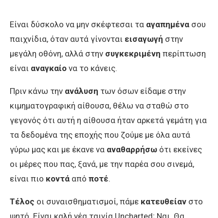
Είναι δύσκολο να μην σκέφτεσαι τα
αγαπημένα
σου
παιχνίδια, όταν αυτά γίνονται
εισαγωγή
στην
μεγάλη οθόνη, αλλά στην
συγκεκριμένη
περίπτωση
είναι
αναγκαίο
να το κάνεις.
Πριν κάνω την
ανάλυση
των όσων είδαμε στην
κιμηματογραφική αίθουσα, θέλω να σταθώ στο
γεγονός ότι αυτή η αίθουσα ήταν αρκετά γεμάτη για
τα δεδομένα της εποχής που ζούμε με όλα αυτά
γύρω μας και με έκανε να
αναθαρρήσω
ότι εκείνες
οι μέρες που πας, ξανά, με την παρέα σου σινεμά,
είναι πιο
κοντά
από
ποτέ
.
Τέλος
οι συναισθηματισμοί, πάμε
κατευθείαν
στο
ψητό. Είναι καλή νέα ταινία Uncharted; Ναι. Θα