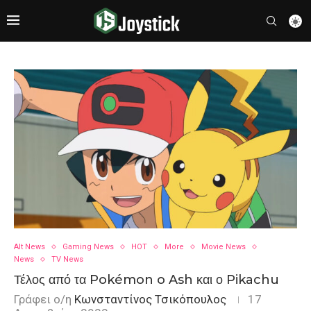
Alt News
Gaming News
HOT
More
Movie News
News
TV News
Τέλος από τα Pokémon o Ash και ο Pikachu
Γράφει ο/η
Κωνσταντίνος Τσικόπουλος
17