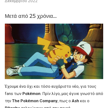
Δεκεμβρίου 2022
Μετά από 25 χρόνια…
Έχουμε ένα όχι και τόσο ευχάριστο νέο, για τους
fans των
Pokémon
. Πρίν λίγο, μας έγινε γνωστό από
την
The Pokémon Company
, πως ο
Ash
και ο
Pikachu
τελειώνουν από την σειρά.