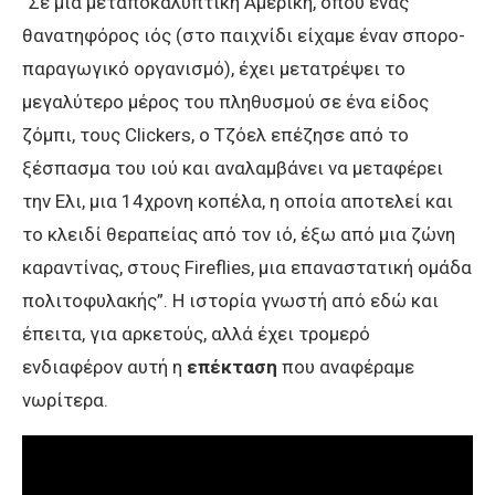
“Σε μια μεταποκαλυπτική Αμερική, όπου ένας
θανατηφόρος ιός (στο παιχνίδι είχαμε έναν σπορο-
παραγωγικό οργανισμό), έχει μετατρέψει το
μεγαλύτερο μέρος του πληθυσμού σε ένα είδος
ζόμπι, τους Clickers, ο Τζόελ επέζησε από το
ξέσπασμα του ιού και αναλαμβάνει να μεταφέρει
την Ελι, μια 14χρονη κοπέλα, η οποία αποτελεί και
το κλειδί θεραπείας από τον ιό, έξω από μια ζώνη
καραντίνας, στους Fireflies, μια επαναστατική ομάδα
πολιτοφυλακής”. Η ιστορία γνωστή από εδώ και
έπειτα, για αρκετούς, αλλά έχει τρομερό
ενδιαφέρον αυτή η
επέκταση
που αναφέραμε
νωρίτερα.