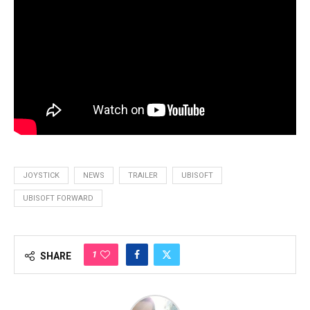
JOYSTICK
NEWS
TRAILER
UBISOFT
UBISOFT FORWARD
1
SHARE