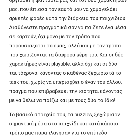
οργιάσει η φαντασία μας και τον δύο χαρακτήρων
μας, που έπιασα τον εαυτό μου να χαμογελάει
αρκετές φορές κατά την διάρκεια του παιχνιδιού.
Αισθάνεστε πραγματικά σαν να παίζετε ένα μέσα
σε καρτούν, όχι μόνο με τον τρόπο που
παρουσιάζεται σε εμάς, αλλά και με τον τρόπο
που χωρίζονται τα διαφορά μέρη του. Και οι δύο
χαρακτήρες είναι playable, αλλά όχι και οι δύο
ταυτόχρονα, κάνοντας ο καθένας ξεχωριστά το
task του, χωρίς να υπερισχύει ο έναν του άλλου,
πράγμα που επιβραβεύει την ισότητα, κάνοντάς
με να θέλω να παίξω και με τους δύο το ίδιο!
Το βασικό στοιχείο του, τα puzzles, ξεχώρισαν
σημαντικά μέσα στο παιχνίδι και κατά κάποιο
τρόπο μας παραπλάνησαν για το επίπεδο