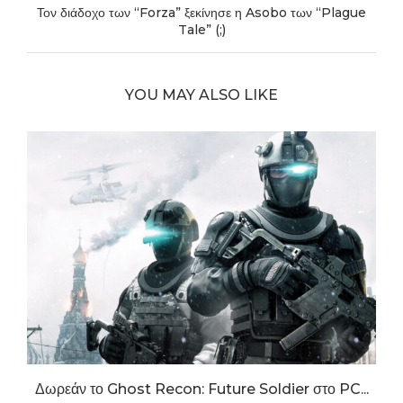
Τον διάδοχο των “Forza” ξεκίνησε η Asobo των “Plague
Tale” (;)
YOU MAY ALSO LIKE
.
Δωρεάν το Ghost Recon: Future Soldier στο PC...