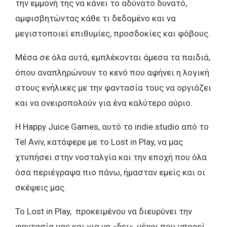
την εμμονή της να κάνει το αδύνατο δυνατό,
αμφισβητώντας κάθε τι δεδομένο και να
μεγιστοποιεί επιθυμίες, προσδοκίες και φόβους.
Μέσα σε όλα αυτά, εμπλέκονται άμεσα τα παιδιά,
όπου αναπληρώνουν το κενό που αφήνει η λογική
στους ενήλικες με την φαντασία τους να οργιάζει
και να ονειροπολούν για ένα καλύτερο αύριο.
Η Happy Juice Games, αυτό το indie studio από το
Tel Aviv, κατάφερε με το Lost in Play, να μας
χτυπήσει στην νοσταλγία και την εποχή που όλα
όσα περιέγραψα πιο πάνω, ήμασταν εμείς και οι
σκέψεις μας.
Το Lost in Play, προκειμένου να διευρύνει την
φαντασία μας και για να «δει», μέχρι που μπορεί