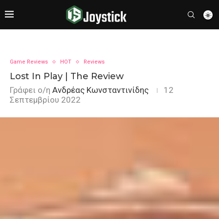
Game Reviews
HOT
Reviews
Lost In Play | The Review
Γράφει ο/η
Ανδρέας Κωνσταντινίδης
12
Σεπτεμβρίου 2022