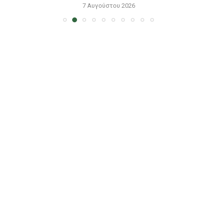
7 Αυγούστου 2026