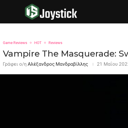
Game Reviews
HOT
Reviews
Vampire The Masquerade: S
Γράφει ο/η
Αλέξανδρος Μανδραβίλλης
21 Μαΐου 202