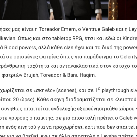
ήρες μας είναι η Toreador Emem, ο Ventrue Galeb και η Le
kavian. Όπως και στο tabletop RPG, έτσι και εδώ οι Kindr
ά Blood powers, αλλά κάθε clan έχει και τα δικά της powe
ά σε ορισμένες φατρίες όπως για παράδειγμα το Celerit
εράνθρωπη ταχύτητα και αντανακλαστικά στον κάτοχο του
φατριών Brujah, Toreador & Banu Haqim.
ο
 χωρίζεται σε «σκηνές» (scenes), και σε 1
playthrough εί
ίπου 20 ώρες). Κάθε σκηνή διαδραματίζεται σε κλειστού
 συνήθως απαιτείται ενδελεχής εξερεύνηση κάθε χώρου γ
τε γρίφους ο παίκτης: σε μια αποστολή πρέπει ο Galeb ν
ern ενός κινητού για να προχωρήσει, κάτι που δεν απαιτεί
er για να βρεθεί, ενώ σε άλλη αποστολή η Leysha πρέπει 