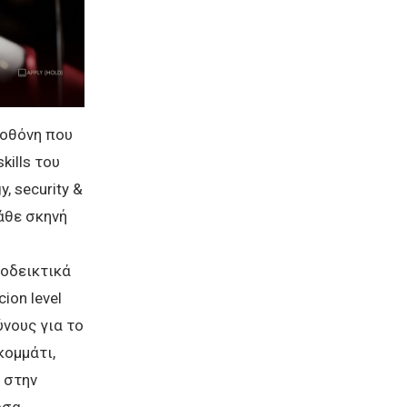
 οθόνη που
kills του
, security &
κάθε σκηνή
ποδεικτικά
ion level
νους για το
κομμάτι,
 στην
όσα