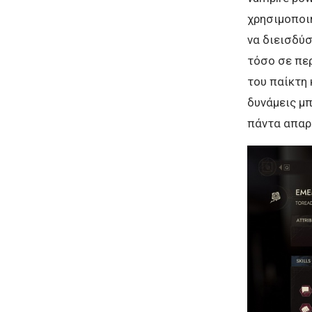
χρησιμοποιή
να διεισδύσ
τόσο σε περ
του παίκτη 
δυνάμεις μ
πάντα απαρα