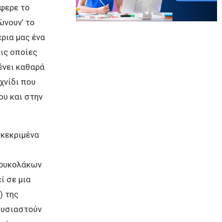
έφερε το
ώνουν’ το
έρια μας ένα
ις οποίες
ένει καθαρά
χνίδι που
υ και στην
γκεκριμένα
βρυκολάκων
ί σε μια
) της
ουσιαστούν