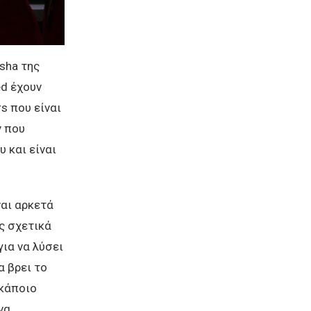
ysha της
ed έχουν
rs που είναι
y που
 και είναι
ναι αρκετά
ς σχετικά
ια να λύσει
α βρει το
 κάποιο
να