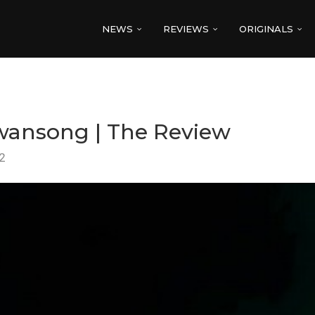
NEWS
REVIEWS
ORIGINALS
wansong | The Review
2