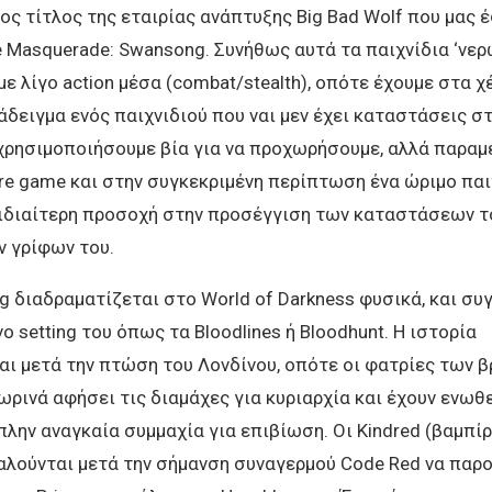
ς τίτλος της εταιρίας ανάπτυξης Big Bad Wolf που μας 
 Masquerade: Swansong. Συνήθως αυτά τα παιχνίδια ‘νερ
με λίγο action μέσα (combat/stealth), οπότε έχουμε στα χ
δειγμα ενός παιχνιδιού που ναι μεν έχει καταστάσεις στ
 χρησιμοποιήσουμε βία για να προχωρήσουμε, αλλά παραμ
re game και στην συγκεκριμένη περίπτωση ένα ώριμο παι
 ιδιαίτερη προσοχή στην προσέγγιση των καταστάσεων το
ν γρίφων του.
 διαδραματίζεται στο World of Darkness φυσικά, και συ
ο setting του όπως τα Bloodlines ή Bloodhunt. Η ιστορία
αι μετά την πτώση του Λονδίνου, οπότε οι φατρίες των 
ρινά αφήσει τις διαμάχες για κυριαρχία και έχουν ενωθε
λην αναγκαία συμμαχία για επιβίωση. Οι Kindred (βαμπίρ
αλούνται μετά την σήμανση συναγερμού Code Red να παρ