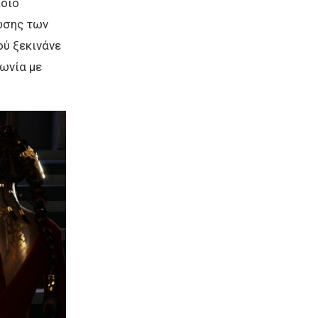
ποίο
ωσης των
ού ξεκινάνε
νωνία με