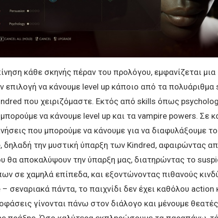
κίνηση κάθε σκηνής πέραν του προλόγου, εμφανίζεται μια
ην επιλογή να κάνουμε level up κάποιο από τα πολυάριθμα s
ndred που χειριζόμαστε. Εκτός από skills όπως psychology
n μπορούμε να κάνουμε level up και τα vampire powers. Σε 
νήσεις που μπορούμε να κάνουμε για να διαφυλάξουμε το
 δηλαδή την μυστική ύπαρξη των Kindred, αφαιρώντας α
υ θα αποκαλύψουν την ύπαρξη μας, διατηρώντας το suspic
ων σε χαμηλά επίπεδα, και εξοντώνοντας πιθανούς κινδύ
– σεναριακά πάντα, το παιχνίδι δεν έχει καθόλου action 
οφάσεις γίνονται πάνω στον διάλογο και μένουμε θεατές
ης πράξης. Όσο καλύτερα εκπληρώσουμε τα παραπάνω, τ