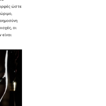
μορφές ώστε
 ώριμο,
νοημοσύνη
ιοχές, οι
 είναι