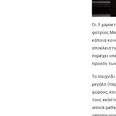
Οι 3 χαρακτ
φατρίας Mal
κάποια κοιν
αποκλειστικ
παρέχει υπ
προσόν των 
Το παιχνίδι
μεγάλο (περ
χώρους, και
τους εκάστο
unlock patt
vampire pow