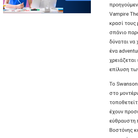
προηγούμενο
Vampire The
κρασί τους 
σπάνιο παρά
δύναται να
ένα adventu
χρειάζεται
επίλυση τω
Το Swansong
στο μοντέρν
τοποθετείτ
έχουν προσω
εύθραυστη π
Βοστόνης κ