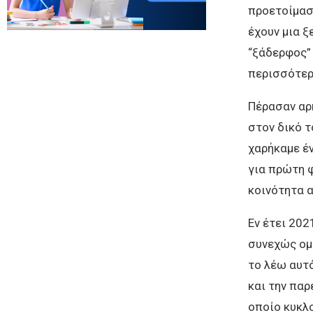
προετοίμασε
έχουν μια 
“ξάδερφος” 
περισσότερ
Πέρασαν αρ
στον δικό τ
χαρήκαμε έν
για πρώτη φ
κοινότητα α
Εν έτει 202
συνεχώς ομά
το λέω αυτ
και την παρ
οποίο κυκλο