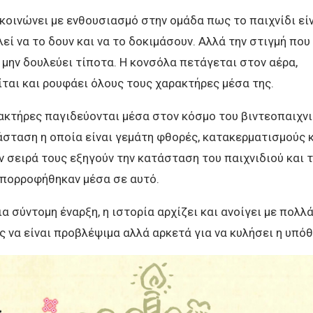
κοινώνει με ενθουσιασμό στην ομάδα πως το παιχνίδι είν
λεί να το δουν και να το δοκιμάσουν. Αλλά την στιγμή που
 μην δουλεύει τίποτα. Η κονσόλα πετάγεται στον αέρα,
ται και ρουφάει όλους τους χαρακτήρες μέσα της.
ακτήρες παγιδεύονται μέσα στον κόσμο του βιντεοπαιχνιδ
σταση η οποία είναι γεμάτη φθορές, κατακερματισμούς κ
ν σειρά τους εξηγούν την κατάσταση του παιχνιδιού και τ
απορροφήθηκαν μέσα σε αυτό.
α σύντομη έναρξη, η ιστορία αρχίζει και ανοίγει με πολλ
ς να είναι προβλέψιμα αλλά αρκετά για να κυλήσει η υπόθ