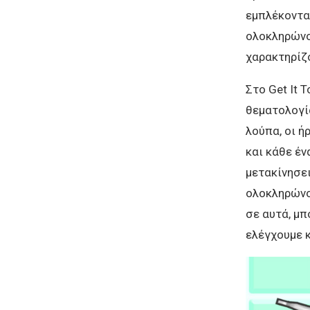
εμπλέκονται
ολοκληρώνον
χαρακτηρίζο
Στο Get It 
θεματολογία
λούπα, οι ή
και κάθε έν
μετακίνησει
ολοκληρώνου
σε αυτά, μπ
ελέγχουμε 