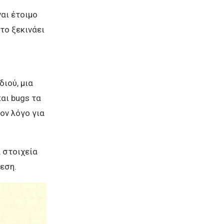
αι έτοιμο
 το ξεκινάει
ιού, μια
αι bugs τα
ον λόγο για
ά στοιχεία
εση.