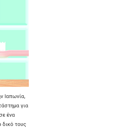
ν Ιαπωνία,
τάστημα για
σε ένα
ο δικό τους