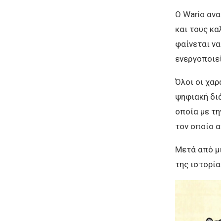
O Wario ανα
και τους κα
φαίνεται να
ενεργοποιεί
Όλοι οι χαρ
ψηφιακή διά
οποία με τη
τον οποίο 
Μετά από μι
της ιστορία