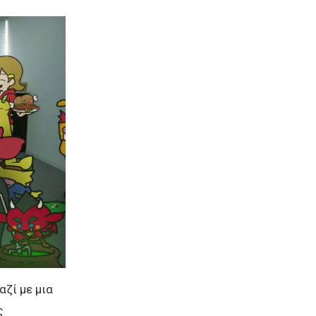
αζί με μια
ς