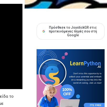
Πρόσθεσε το JoystickGR στις
προτεινόμενες πηγές σου στη
Google
είδα το
με