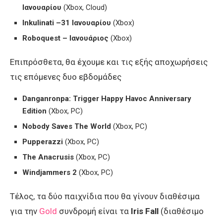
Ιανουαρίου
(Χbox, Cloud)
Inkulinati –31
Ιανουαρίου
(Χbox)
Roboquest –
Ιανουάριος
(Χbox)
Επιπρόσθετα, θα έχουμε και τις εξής αποχωρήσεις
τις επόμενες δυο εβδομάδες
Danganronpa: Trigger Happy Havoc Anniversary
Edition
(Χbox, PC)
Nobody Saves The World
(Χbox, PC)
Pupperazzi
(Χbox, PC)
The Anacrusis
(Χbox, PC)
Windjammers 2
(Χbox, PC)
Τέλος, τα δύο παιχνίδια που θα γίνουν διαθέσιμα
για την
Gold
συνδρομή είναι τα
Ιris Fall
(διαθέσιμο