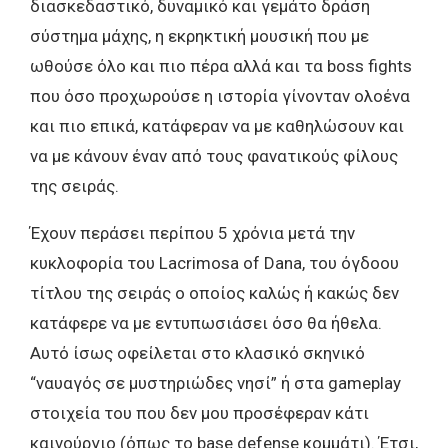
διασκεδαστικό, δυναμικό και γεμάτο δράση
σύστημα μάχης, η εκρηκτική μουσική που με
ωθούσε όλο και πιο πέρα αλλά και τα boss fights
που όσο προχωρούσε η ιστορία γίνονταν ολοένα
και πιο επικά, κατάφεραν να με καθηλώσουν και
να με κάνουν έναν από τους φανατικούς φίλους
της σειράς.
Έχουν περάσει περίπου 5 χρόνια μετά την
κυκλοφορία του Lacrimosa of Dana, του όγδοου
τίτλου της σειράς ο οποίος καλώς ή κακώς δεν
κατάφερε να με εντυπωσιάσει όσο θα ήθελα.
Αυτό ίσως οφείλεται στο κλασικό σκηνικό
“ναυαγός σε μυστηριώδες νησί” ή στα gameplay
στοιχεία του που δεν μου προσέφεραν κάτι
καινούργιο (όπως το base defense κομμάτι). Έτσι,